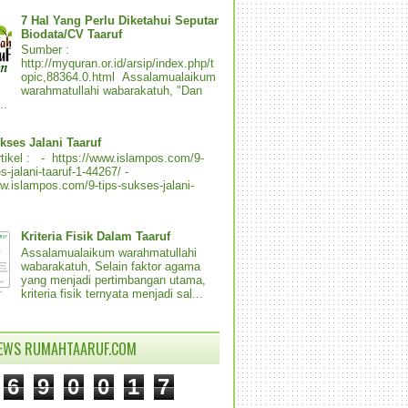
7 Hal Yang Perlu Diketahui Seputar
Biodata/CV Taaruf
Sumber :
http://myquran.or.id/arsip/index.php/t
opic,88364.0.html Assalamualaikum
warahmatullahi wabarakatuh, "Dan
..
kses Jalani Taaruf
tikel : - https://www.islampos.com/9-
s-jalani-taaruf-1-44267/ -
ww.islampos.com/9-tips-sukses-jalani-
Kriteria Fisik Dalam Taaruf
Assalamualaikum warahmatullahi
wabarakatuh, Selain faktor agama
yang menjadi pertimbangan utama,
kriteria fisik ternyata menjadi sal...
IEWS RUMAHTAARUF.COM
6
9
0
0
1
7