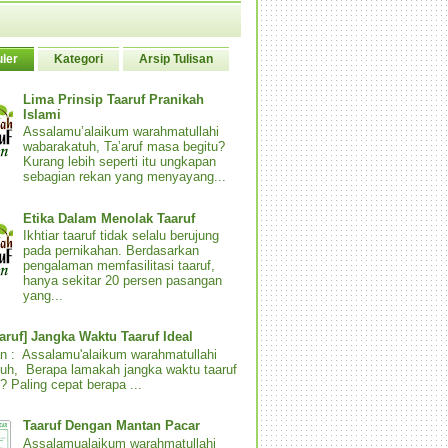
ler
Kategori
Arsip Tulisan
Lima Prinsip Taaruf Pranikah
Islami
Assalamu’alaikum warahmatullahi
wabarakatuh, Ta’aruf masa begitu?
Kurang lebih seperti itu ungkapan
sebagian rekan yang menyayang...
Etika Dalam Menolak Taaruf
Ikhtiar taaruf tidak selalu berujung
pada pernikahan. Berdasarkan
pengalaman memfasilitasi taaruf,
hanya sekitar 20 persen pasangan
yang...
aaruf] Jangka Waktu Taaruf Ideal
n : Assalamu'alaikum warahmatullahi
uh, Berapa lamakah jangka waktu taaruf
? Paling cepat berapa ...
Taaruf Dengan Mantan Pacar
Assalamualaikum warahmatullahi