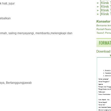
➢
[Klinik
hati, jujur
➢
[Klinik
➢
[Klinik
➢
[Klinik
yebalkan
Konselor
Bernama len
RumahTaaruf.
hmah, saling menyayangi, membantu,melengkapi dan
Taaruf; Penu
FORMAT
Download 
 saya, Bertanggungjawab