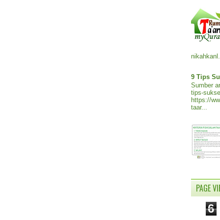
nikahkanl.
9 Tips Su
Sumber ar
tips-sukse
https://w
taar...
PAGE V
6