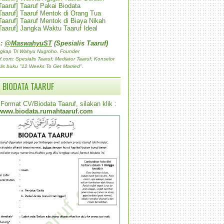
 Taaruf] Taaruf Pakai Biodata
 Taaruf] Taaruf Mentok di Orang Tua
 Taaruf] Taaruf Mentok di Biaya Nikah
 Taaruf] Jangka Waktu Taaruf Ideal
 :
@MaswahyuST
(Spesialis Taaruf)
gkap Tri Wahyu Nugroho. Founder
com; Spesialis Taaruf; Mediator Taaruf; Konselor
lis buku "12 Weeks To Get Married".
 BIODATA TAARUF
Format CV/Biodata Taaruf, silakan klik :
www.biodata.rumahtaaruf.com