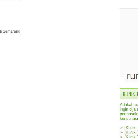
 di Semarang
KLINIK 
Adakah pe
ingin dij
permasala
konsultas
➢
[Klinik
➢
[Klinik
➢
[Klinik