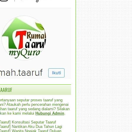
TAARUF
rtanyaan seputar proses taaruf yang
alani? Ataukah perlu pencerahan mengenai
han taaruf yang sedang dialami? Silakan
ikan ke kami melalui
Hubungi Admin
.
 Taaruf] Konsultasi Seputar Taaruf
 Taaruf] Nantikan Aku Dua Tahun Lagi
 Taaruf] Wanita Ngajak Taaruf Duluan