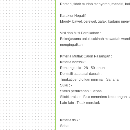
Ramah, tidak mudah menyerah, mandiri, baik 
Karakter Negatif :
Moody, bawel, cerewet, galak, kadang men
Visi dan Misi Pernikahan :
Bekerjasama untuk sakinah mawadah waro
mengingatkan
Kriteria Mutlak Calon Pasangan :
Kriteria nonfisik :
Rentang usia : 28 - 50 tahun
Domisili atau asal daerah : -
Tingkat pendidikan minimal : Sarjana
Suku : -
Status pernikahan : Bebas
Sifat/karakter : Bisa menerima kekurangan
Lain-lain : Tidak merokok
Kriteria fisik :
Sehat