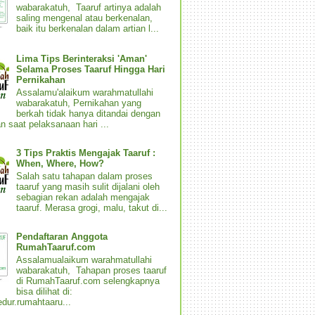
wabarakatuh, Taaruf artinya adalah
saling mengenal atau berkenalan,
baik itu berkenalan dalam artian l...
Lima Tips Berinteraksi 'Aman'
Selama Proses Taaruf Hingga Hari
Pernikahan
Assalamu'alaikum warahmatullahi
wabarakatuh, Pernikahan yang
berkah tidak hanya ditandai dengan
n saat pelaksanaan hari ...
3 Tips Praktis Mengajak Taaruf :
When, Where, How?
Salah satu tahapan dalam proses
taaruf yang masih sulit dijalani oleh
sebagian rekan adalah mengajak
taaruf. Merasa grogi, malu, takut di...
Pendaftaran Anggota
RumahTaaruf.com
Assalamualaikum warahmatullahi
wabarakatuh, Tahapan proses taaruf
di RumahTaaruf.com selengkapnya
bisa dilihat di:
dur.rumahtaaru...