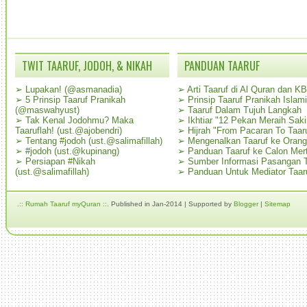
TWIT TAARUF, JODOH, & NIKAH
PANDUAN TAARUF
➢
Lupakan! (@asmanadia)
➢
Arti Taaruf di Al Quran dan K
➢
5 Prinsip Taaruf Pranikah
➢
Prinsip Taaruf Pranikah Islami
(@maswahyust)
➢
Taaruf Dalam Tujuh Langkah
➢
Tak Kenal Jodohmu? Maka
➢
Ikhtiar "12 Pekan Meraih Sak
Taaruflah! (ust.@ajobendri)
➢
Hijrah "From Pacaran To Taar
➢
Tentang #jodoh (ust.@salimafillah)
➢
Mengenalkan Taaruf ke Oran
➢
#jodoh (ust.@kupinang)
➢
Panduan Taaruf ke Calon Mer
➢
Persiapan #Nikah
➢
Sumber Informasi Pasangan T
(ust.@salimafillah)
➢
Panduan Untuk Mediator Taar
.:: Rumah Taaruf myQuran ::.
Published in Jan-2014 | Supported by
Blogger
|
Sitemap