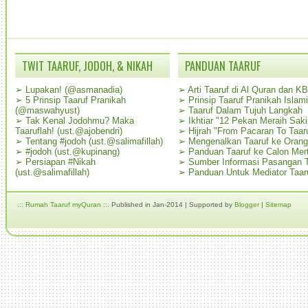
TWIT TAARUF, JODOH, & NIKAH
PANDUAN TAARUF
➢
Lupakan! (@asmanadia)
➢
Arti Taaruf di Al Quran dan K
➢
5 Prinsip Taaruf Pranikah
➢
Prinsip Taaruf Pranikah Islami
(@maswahyust)
➢
Taaruf Dalam Tujuh Langkah
➢
Tak Kenal Jodohmu? Maka
➢
Ikhtiar "12 Pekan Meraih Sak
Taaruflah! (ust.@ajobendri)
➢
Hijrah "From Pacaran To Taar
➢
Tentang #jodoh (ust.@salimafillah)
➢
Mengenalkan Taaruf ke Oran
➢
#jodoh (ust.@kupinang)
➢
Panduan Taaruf ke Calon Mer
➢
Persiapan #Nikah
➢
Sumber Informasi Pasangan T
(ust.@salimafillah)
➢
Panduan Untuk Mediator Taar
.:: Rumah Taaruf myQuran ::.
Published in Jan-2014 | Supported by
Blogger
|
Sitemap