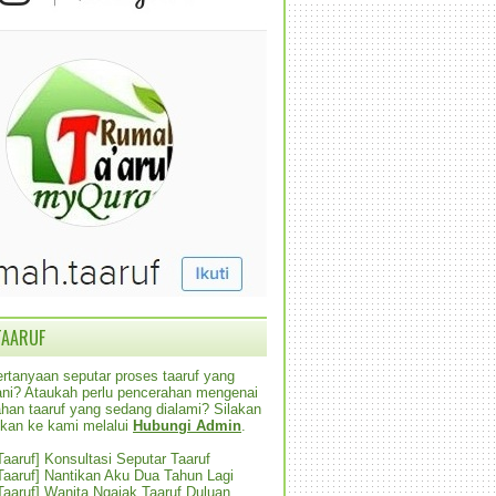
TAARUF
rtanyaan seputar proses taaruf yang
alani? Ataukah perlu pencerahan mengenai
han taaruf yang sedang dialami? Silakan
ikan ke kami melalui
Hubungi Admin
.
 Taaruf] Konsultasi Seputar Taaruf
 Taaruf] Nantikan Aku Dua Tahun Lagi
 Taaruf] Wanita Ngajak Taaruf Duluan