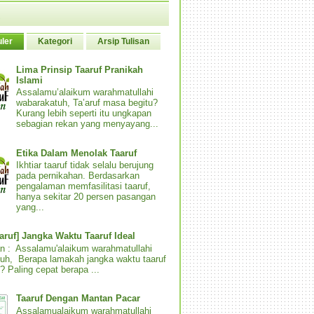
ler
Kategori
Arsip Tulisan
Lima Prinsip Taaruf Pranikah
Islami
Assalamu’alaikum warahmatullahi
wabarakatuh, Ta’aruf masa begitu?
Kurang lebih seperti itu ungkapan
sebagian rekan yang menyayang...
Etika Dalam Menolak Taaruf
Ikhtiar taaruf tidak selalu berujung
pada pernikahan. Berdasarkan
pengalaman memfasilitasi taaruf,
hanya sekitar 20 persen pasangan
yang...
aaruf] Jangka Waktu Taaruf Ideal
n : Assalamu'alaikum warahmatullahi
uh, Berapa lamakah jangka waktu taaruf
? Paling cepat berapa ...
Taaruf Dengan Mantan Pacar
Assalamualaikum warahmatullahi