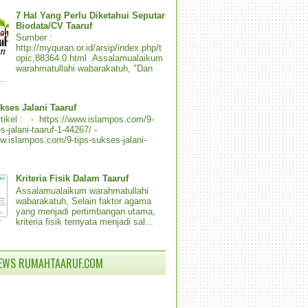
7 Hal Yang Perlu Diketahui Seputar
Biodata/CV Taaruf
Sumber :
http://myquran.or.id/arsip/index.php/t
opic,88364.0.html Assalamualaikum
warahmatullahi wabarakatuh, "Dan
..
kses Jalani Taaruf
tikel : - https://www.islampos.com/9-
s-jalani-taaruf-1-44267/ -
ww.islampos.com/9-tips-sukses-jalani-
Kriteria Fisik Dalam Taaruf
Assalamualaikum warahmatullahi
wabarakatuh, Selain faktor agama
yang menjadi pertimbangan utama,
kriteria fisik ternyata menjadi sal...
IEWS RUMAHTAARUF.COM