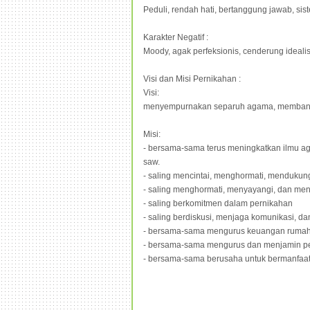
Peduli, rendah hati, bertanggung jawab, sis
Karakter Negatif :
Moody, agak perfeksionis, cenderung ideali
Visi dan Misi Pernikahan :
Visi:
menyempurnakan separuh agama, membangun 
Misi:
- bersama-sama terus meningkatkan ilmu ag
saw.
- saling mencintai, menghormati, menduku
- saling menghormati, menyayangi, dan me
- saling berkomitmen dalam pernikahan
- saling berdiskusi, menjaga komunikasi, 
- bersama-sama mengurus keuangan ruma
- bersama-sama mengurus dan menjamin p
- bersama-sama berusaha untuk bermanfaa