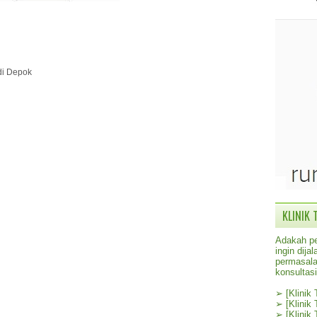
 di Depok
KLINIK 
Adakah pe
ingin dij
permasala
konsultas
➢
[Klinik
➢
[Klinik
➢
[Klinik