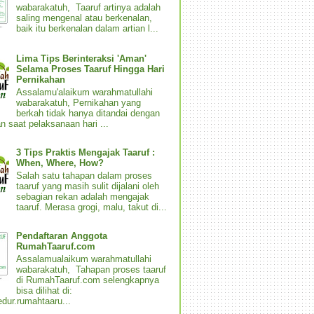
wabarakatuh, Taaruf artinya adalah
saling mengenal atau berkenalan,
baik itu berkenalan dalam artian l...
Lima Tips Berinteraksi 'Aman'
Selama Proses Taaruf Hingga Hari
Pernikahan
Assalamu'alaikum warahmatullahi
wabarakatuh, Pernikahan yang
berkah tidak hanya ditandai dengan
n saat pelaksanaan hari ...
3 Tips Praktis Mengajak Taaruf :
When, Where, How?
Salah satu tahapan dalam proses
taaruf yang masih sulit dijalani oleh
sebagian rekan adalah mengajak
taaruf. Merasa grogi, malu, takut di...
Pendaftaran Anggota
RumahTaaruf.com
Assalamualaikum warahmatullahi
wabarakatuh, Tahapan proses taaruf
di RumahTaaruf.com selengkapnya
bisa dilihat di:
dur.rumahtaaru...