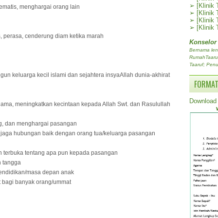
➢
[Klinik
tematis, menghargai orang lain
➢
[Klinik
➢
[Klinik
➢
[Klinik
s, perasa, cenderung diam ketika marah
Konselor
Bernama len
RumahTaaruf.
Taaruf; Penu
keluarga kecil islami dan sejahtera insyaAllah dunia-akhirat
FORMAT
Download 
ama, meningkatkan kecintaan kepada Allah Swt. dan Rasulullah
ng, dan menghargai pasangan
njaga hubungan baik dengan orang tua/keluarga pasangan
dan terbuka tentang apa pun kepada pasangan
h tangga
endidikan/masa depan anak
t bagi banyak orang/ummat