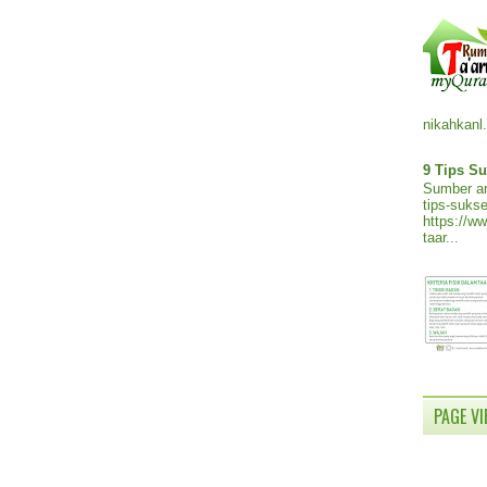
nikahkanl.
9 Tips Su
Sumber ar
tips-sukse
https://w
taar...
PAGE V