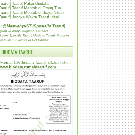
 Taaruf] Taaruf Pakai Biodata
 Taaruf] Taaruf Mentok di Orang Tua
 Taaruf] Taaruf Mentok di Biaya Nikah
 Taaruf] Jangka Waktu Taaruf Ideal
 :
@MaswahyuST
(Spesialis Taaruf)
gkap Tri Wahyu Nugroho. Founder
com; Spesialis Taaruf; Mediator Taaruf; Konselor
lis buku "12 Weeks To Get Married".
 BIODATA TAARUF
Format CV/Biodata Taaruf, silakan klik :
www.biodata.rumahtaaruf.com