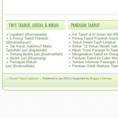
TWIT TAARUF, JODOH, & NIKAH
PANDUAN TAARUF
➢
Lupakan! (@asmanadia)
➢
Arti Taaruf di Al Quran dan K
➢
5 Prinsip Taaruf Pranikah
➢
Prinsip Taaruf Pranikah Islami
(@maswahyust)
➢
Taaruf Dalam Tujuh Langkah
➢
Tak Kenal Jodohmu? Maka
➢
Ikhtiar "12 Pekan Meraih Sak
Taaruflah! (ust.@ajobendri)
➢
Hijrah "From Pacaran To Taar
➢
Tentang #jodoh (ust.@salimafillah)
➢
Mengenalkan Taaruf ke Oran
➢
#jodoh (ust.@kupinang)
➢
Panduan Taaruf ke Calon Mer
➢
Persiapan #Nikah
➢
Sumber Informasi Pasangan T
(ust.@salimafillah)
➢
Panduan Untuk Mediator Taar
.:: Rumah Taaruf myQuran ::.
Published in Jan-2014 | Supported by
Blogger
|
Sitemap