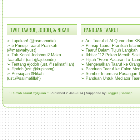
TWIT TAARUF, JODOH, & NIKAH
PANDUAN TAARUF
➢
Lupakan! (@asmanadia)
➢
Arti Taaruf di Al Quran dan K
➢
5 Prinsip Taaruf Pranikah
➢
Prinsip Taaruf Pranikah Islami
(@maswahyust)
➢
Taaruf Dalam Tujuh Langkah
➢
Tak Kenal Jodohmu? Maka
➢
Ikhtiar "12 Pekan Meraih Sak
Taaruflah! (ust.@ajobendri)
➢
Hijrah "From Pacaran To Taar
➢
Tentang #jodoh (ust.@salimafillah)
➢
Mengenalkan Taaruf ke Oran
➢
#jodoh (ust.@kupinang)
➢
Panduan Taaruf ke Calon Mer
➢
Persiapan #Nikah
➢
Sumber Informasi Pasangan T
(ust.@salimafillah)
➢
Panduan Untuk Mediator Taar
.:: Rumah Taaruf myQuran ::.
Published in Jan-2014 | Supported by
Blogger
|
Sitemap