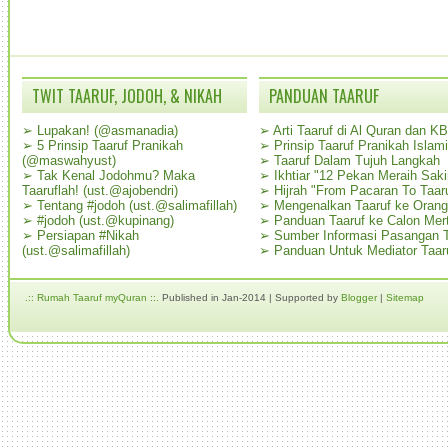
TWIT TAARUF, JODOH, & NIKAH
PANDUAN TAARUF
➢
Lupakan! (@asmanadia)
➢
Arti Taaruf di Al Quran dan K
➢
5 Prinsip Taaruf Pranikah
➢
Prinsip Taaruf Pranikah Islami
(@maswahyust)
➢
Taaruf Dalam Tujuh Langkah
➢
Tak Kenal Jodohmu? Maka
➢
Ikhtiar "12 Pekan Meraih Sak
Taaruflah! (ust.@ajobendri)
➢
Hijrah "From Pacaran To Taar
➢
Tentang #jodoh (ust.@salimafillah)
➢
Mengenalkan Taaruf ke Oran
➢
#jodoh (ust.@kupinang)
➢
Panduan Taaruf ke Calon Mer
➢
Persiapan #Nikah
➢
Sumber Informasi Pasangan T
(ust.@salimafillah)
➢
Panduan Untuk Mediator Taar
.:: Rumah Taaruf myQuran ::.
Published in Jan-2014 | Supported by
Blogger
|
Sitemap