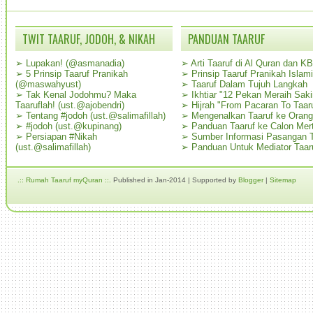
TWIT TAARUF, JODOH, & NIKAH
PANDUAN TAARUF
➢
Lupakan! (@asmanadia)
➢
Arti Taaruf di Al Quran dan K
➢
5 Prinsip Taaruf Pranikah
➢
Prinsip Taaruf Pranikah Islami
(@maswahyust)
➢
Taaruf Dalam Tujuh Langkah
➢
Tak Kenal Jodohmu? Maka
➢
Ikhtiar "12 Pekan Meraih Sak
Taaruflah! (ust.@ajobendri)
➢
Hijrah "From Pacaran To Taar
➢
Tentang #jodoh (ust.@salimafillah)
➢
Mengenalkan Taaruf ke Oran
➢
#jodoh (ust.@kupinang)
➢
Panduan Taaruf ke Calon Mer
➢
Persiapan #Nikah
➢
Sumber Informasi Pasangan T
(ust.@salimafillah)
➢
Panduan Untuk Mediator Taar
.:: Rumah Taaruf myQuran ::.
Published in Jan-2014 | Supported by
Blogger
|
Sitemap