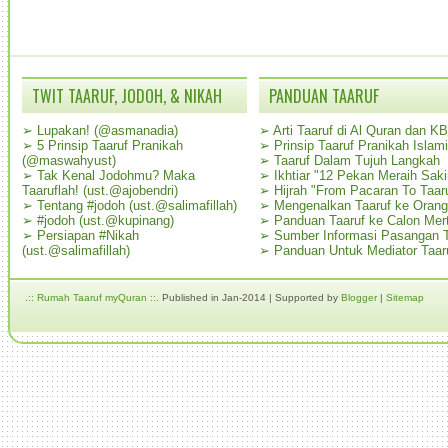
TWIT TAARUF, JODOH, & NIKAH
PANDUAN TAARUF
➢
Lupakan! (@asmanadia)
➢
Arti Taaruf di Al Quran dan K
➢
5 Prinsip Taaruf Pranikah
➢
Prinsip Taaruf Pranikah Islami
(@maswahyust)
➢
Taaruf Dalam Tujuh Langkah
➢
Tak Kenal Jodohmu? Maka
➢
Ikhtiar "12 Pekan Meraih Sak
Taaruflah! (ust.@ajobendri)
➢
Hijrah "From Pacaran To Taar
➢
Tentang #jodoh (ust.@salimafillah)
➢
Mengenalkan Taaruf ke Oran
➢
#jodoh (ust.@kupinang)
➢
Panduan Taaruf ke Calon Mer
➢
Persiapan #Nikah
➢
Sumber Informasi Pasangan T
(ust.@salimafillah)
➢
Panduan Untuk Mediator Taar
.:: Rumah Taaruf myQuran ::.
Published in Jan-2014 | Supported by
Blogger
|
Sitemap