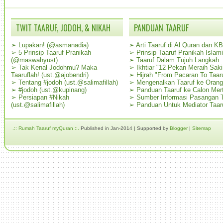
TWIT TAARUF, JODOH, & NIKAH
PANDUAN TAARUF
➢
Lupakan! (@asmanadia)
➢
Arti Taaruf di Al Quran dan K
➢
5 Prinsip Taaruf Pranikah
➢
Prinsip Taaruf Pranikah Islami
(@maswahyust)
➢
Taaruf Dalam Tujuh Langkah
➢
Tak Kenal Jodohmu? Maka
➢
Ikhtiar "12 Pekan Meraih Sak
Taaruflah! (ust.@ajobendri)
➢
Hijrah "From Pacaran To Taar
➢
Tentang #jodoh (ust.@salimafillah)
➢
Mengenalkan Taaruf ke Oran
➢
#jodoh (ust.@kupinang)
➢
Panduan Taaruf ke Calon Mer
➢
Persiapan #Nikah
➢
Sumber Informasi Pasangan T
(ust.@salimafillah)
➢
Panduan Untuk Mediator Taar
.:: Rumah Taaruf myQuran ::.
Published in Jan-2014 | Supported by
Blogger
|
Sitemap