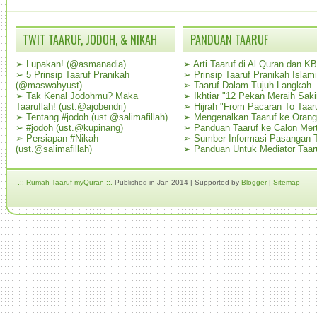
TWIT TAARUF, JODOH, & NIKAH
PANDUAN TAARUF
➢
Lupakan! (@asmanadia)
➢
Arti Taaruf di Al Quran dan K
➢
5 Prinsip Taaruf Pranikah
➢
Prinsip Taaruf Pranikah Islami
(@maswahyust)
➢
Taaruf Dalam Tujuh Langkah
➢
Tak Kenal Jodohmu? Maka
➢
Ikhtiar "12 Pekan Meraih Sak
Taaruflah! (ust.@ajobendri)
➢
Hijrah "From Pacaran To Taar
➢
Tentang #jodoh (ust.@salimafillah)
➢
Mengenalkan Taaruf ke Oran
➢
#jodoh (ust.@kupinang)
➢
Panduan Taaruf ke Calon Mer
➢
Persiapan #Nikah
➢
Sumber Informasi Pasangan T
(ust.@salimafillah)
➢
Panduan Untuk Mediator Taar
.:: Rumah Taaruf myQuran ::.
Published in Jan-2014 | Supported by
Blogger
|
Sitemap