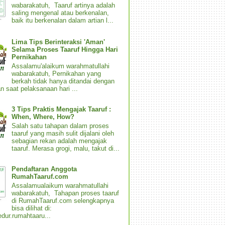
wabarakatuh, Taaruf artinya adalah
saling mengenal atau berkenalan,
baik itu berkenalan dalam artian l...
Lima Tips Berinteraksi 'Aman'
Selama Proses Taaruf Hingga Hari
Pernikahan
Assalamu'alaikum warahmatullahi
wabarakatuh, Pernikahan yang
berkah tidak hanya ditandai dengan
n saat pelaksanaan hari ...
3 Tips Praktis Mengajak Taaruf :
When, Where, How?
Salah satu tahapan dalam proses
taaruf yang masih sulit dijalani oleh
sebagian rekan adalah mengajak
taaruf. Merasa grogi, malu, takut di...
Pendaftaran Anggota
RumahTaaruf.com
Assalamualaikum warahmatullahi
wabarakatuh, Tahapan proses taaruf
di RumahTaaruf.com selengkapnya
bisa dilihat di:
dur.rumahtaaru...