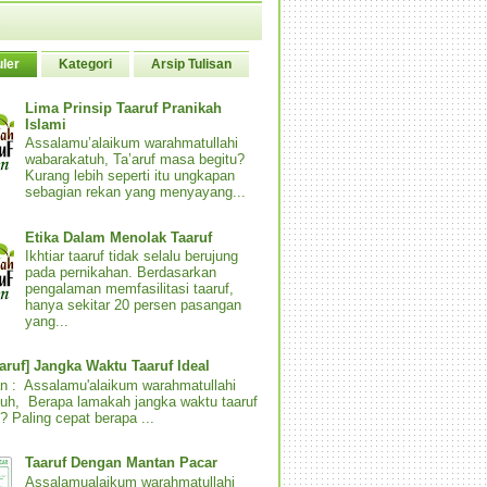
ler
Kategori
Arsip Tulisan
Lima Prinsip Taaruf Pranikah
Islami
Assalamu’alaikum warahmatullahi
wabarakatuh, Ta’aruf masa begitu?
Kurang lebih seperti itu ungkapan
sebagian rekan yang menyayang...
Etika Dalam Menolak Taaruf
Ikhtiar taaruf tidak selalu berujung
pada pernikahan. Berdasarkan
pengalaman memfasilitasi taaruf,
hanya sekitar 20 persen pasangan
yang...
aaruf] Jangka Waktu Taaruf Ideal
n : Assalamu'alaikum warahmatullahi
uh, Berapa lamakah jangka waktu taaruf
? Paling cepat berapa ...
Taaruf Dengan Mantan Pacar
Assalamualaikum warahmatullahi