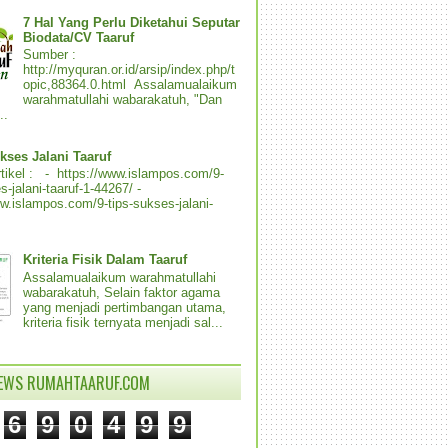
7 Hal Yang Perlu Diketahui Seputar
Biodata/CV Taaruf
Sumber :
http://myquran.or.id/arsip/index.php/t
opic,88364.0.html Assalamualaikum
warahmatullahi wabarakatuh, "Dan
..
kses Jalani Taaruf
tikel : - https://www.islampos.com/9-
s-jalani-taaruf-1-44267/ -
ww.islampos.com/9-tips-sukses-jalani-
Kriteria Fisik Dalam Taaruf
Assalamualaikum warahmatullahi
wabarakatuh, Selain faktor agama
yang menjadi pertimbangan utama,
kriteria fisik ternyata menjadi sal...
IEWS RUMAHTAARUF.COM
6
9
0
4
9
9