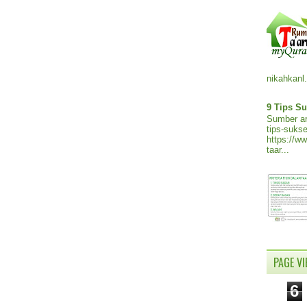
nikahkanl.
9 Tips Su
Sumber ar
tips-sukse
https://w
taar...
PAGE V
6