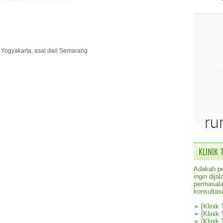
di Yogyakarta, asal dari Semarang
KLINIK 
Adakah pe
ingin dij
permasala
konsultas
➢
[Klinik
➢
[Klinik
➢
[Klinik