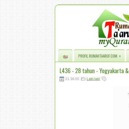
»
PROFIL RUMAHTAARUF.COM
L436 - 28 tahun - Yogyakarta 
21.36.00
Laki-laki