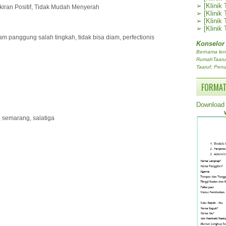
➢
[Klinik
ikiran Positif, Tidak Mudah Menyerah
➢
[Klinik
➢
[Klinik
➢
[Klinik
m panggung salah tingkah, tidak bisa diam, perfectionis
Konselor
Bernama len
RumahTaaruf.
Taaruf; Penu
FORMAT
Download 
, semarang, salatiga