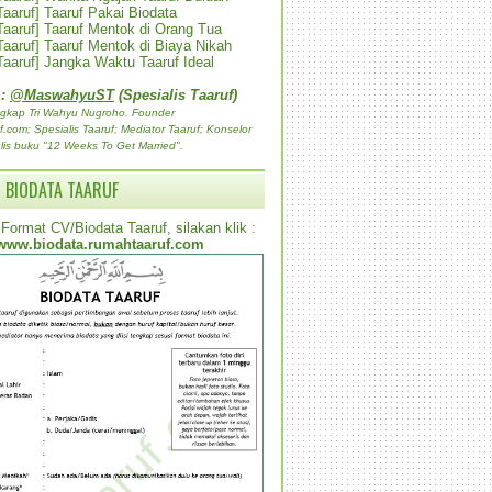
 Taaruf] Taaruf Pakai Biodata
 Taaruf] Taaruf Mentok di Orang Tua
 Taaruf] Taaruf Mentok di Biaya Nikah
 Taaruf] Jangka Waktu Taaruf Ideal
 :
@MaswahyuST
(Spesialis Taaruf)
gkap Tri Wahyu Nugroho. Founder
com; Spesialis Taaruf; Mediator Taaruf; Konselor
lis buku "12 Weeks To Get Married".
 BIODATA TAARUF
Format CV/Biodata Taaruf, silakan klik :
www.biodata.rumahtaaruf.com