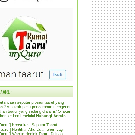
TAARUF
rtanyaan seputar proses taaruf yang
alani? Ataukah perlu pencerahan mengenai
han taaruf yang sedang dialami? Silakan
ikan ke kami melalui
Hubungi Admin
.
 Taaruf] Konsultasi Seputar Taaruf
 Taaruf] Nantikan Aku Dua Tahun Lagi
 Taaruf] Wanita Ngajak Taaruf Duluan