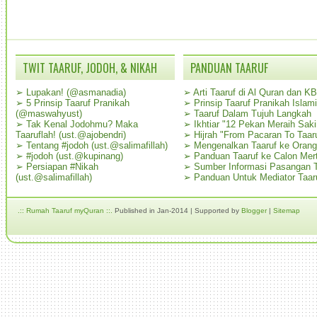
TWIT TAARUF, JODOH, & NIKAH
PANDUAN TAARUF
➢
Lupakan! (@asmanadia)
➢
Arti Taaruf di Al Quran dan K
➢
5 Prinsip Taaruf Pranikah
➢
Prinsip Taaruf Pranikah Islami
(@maswahyust)
➢
Taaruf Dalam Tujuh Langkah
➢
Tak Kenal Jodohmu? Maka
➢
Ikhtiar "12 Pekan Meraih Sak
Taaruflah! (ust.@ajobendri)
➢
Hijrah "From Pacaran To Taar
➢
Tentang #jodoh (ust.@salimafillah)
➢
Mengenalkan Taaruf ke Oran
➢
#jodoh (ust.@kupinang)
➢
Panduan Taaruf ke Calon Mer
➢
Persiapan #Nikah
➢
Sumber Informasi Pasangan T
(ust.@salimafillah)
➢
Panduan Untuk Mediator Taar
.:: Rumah Taaruf myQuran ::.
Published in Jan-2014 | Supported by
Blogger
|
Sitemap