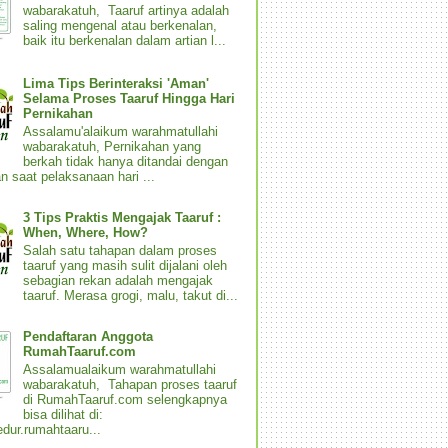
wabarakatuh, Taaruf artinya adalah
saling mengenal atau berkenalan,
baik itu berkenalan dalam artian l...
Lima Tips Berinteraksi 'Aman'
Selama Proses Taaruf Hingga Hari
Pernikahan
Assalamu'alaikum warahmatullahi
wabarakatuh, Pernikahan yang
berkah tidak hanya ditandai dengan
n saat pelaksanaan hari ...
3 Tips Praktis Mengajak Taaruf :
When, Where, How?
Salah satu tahapan dalam proses
taaruf yang masih sulit dijalani oleh
sebagian rekan adalah mengajak
taaruf. Merasa grogi, malu, takut di...
Pendaftaran Anggota
RumahTaaruf.com
Assalamualaikum warahmatullahi
wabarakatuh, Tahapan proses taaruf
di RumahTaaruf.com selengkapnya
bisa dilihat di:
dur.rumahtaaru...