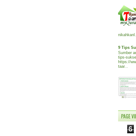
nikahkanl.
9 Tips Su
Sumber ar
tips-sukse
https://w
taar...
PAGE V
6