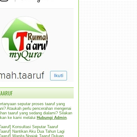
TAARUF
rtanyaan seputar proses taaruf yang
alani? Ataukah perlu pencerahan mengenai
han taaruf yang sedang dialami? Silakan
ikan ke kami melalui
Hubungi Admin
.
 Taaruf] Konsultasi Seputar Taaruf
 Taaruf] Nantikan Aku Dua Tahun Lagi
 Taaruf] Wanita Ngajak Taaruf Duluan