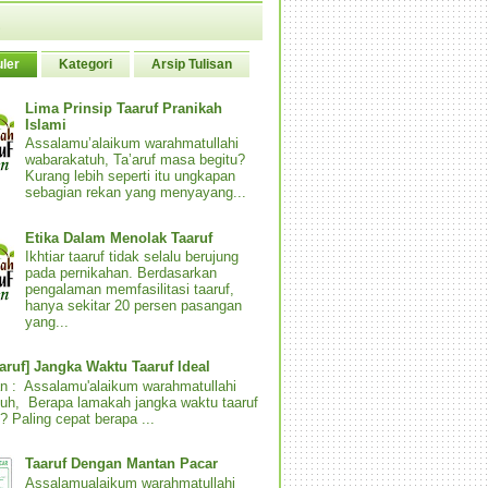
ler
Kategori
Arsip Tulisan
Lima Prinsip Taaruf Pranikah
Islami
Assalamu’alaikum warahmatullahi
wabarakatuh, Ta’aruf masa begitu?
Kurang lebih seperti itu ungkapan
sebagian rekan yang menyayang...
Etika Dalam Menolak Taaruf
Ikhtiar taaruf tidak selalu berujung
pada pernikahan. Berdasarkan
pengalaman memfasilitasi taaruf,
hanya sekitar 20 persen pasangan
yang...
aaruf] Jangka Waktu Taaruf Ideal
n : Assalamu'alaikum warahmatullahi
uh, Berapa lamakah jangka waktu taaruf
? Paling cepat berapa ...
Taaruf Dengan Mantan Pacar
Assalamualaikum warahmatullahi