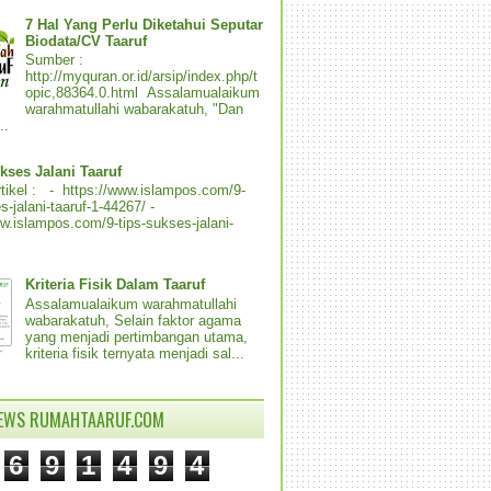
7 Hal Yang Perlu Diketahui Seputar
Biodata/CV Taaruf
Sumber :
http://myquran.or.id/arsip/index.php/t
opic,88364.0.html Assalamualaikum
warahmatullahi wabarakatuh, "Dan
..
kses Jalani Taaruf
tikel : - https://www.islampos.com/9-
s-jalani-taaruf-1-44267/ -
ww.islampos.com/9-tips-sukses-jalani-
Kriteria Fisik Dalam Taaruf
Assalamualaikum warahmatullahi
wabarakatuh, Selain faktor agama
yang menjadi pertimbangan utama,
kriteria fisik ternyata menjadi sal...
IEWS RUMAHTAARUF.COM
6
9
1
4
9
4