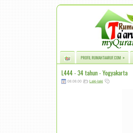
»
PROFIL RUMAHTAARUF.COM
L444 - 34 tahun - Yogyakarta
08.08.00
Laki-laki