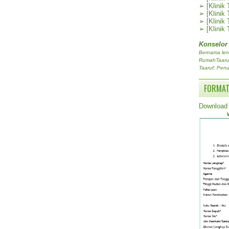
➢
[Klinik
➢
[Klinik
➢
[Klinik
➢
[Klinik
Konselor
Bernama len
RumahTaaruf.
Taaruf; Penu
FORMAT
Download 