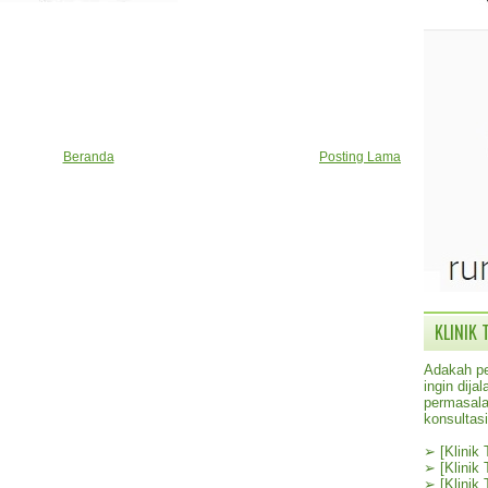
Beranda
Posting Lama
KLINIK 
Adakah pe
ingin dij
permasala
konsultas
➢
[Klinik
➢
[Klinik
➢
[Klinik