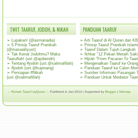
TWIT TAARUF, JODOH, & NIKAH
PANDUAN TAARUF
➢
Lupakan! (@asmanadia)
➢
Arti Taaruf di Al Quran dan K
➢
5 Prinsip Taaruf Pranikah
➢
Prinsip Taaruf Pranikah Islami
(@maswahyust)
➢
Taaruf Dalam Tujuh Langkah
➢
Tak Kenal Jodohmu? Maka
➢
Ikhtiar "12 Pekan Meraih Sak
Taaruflah! (ust.@ajobendri)
➢
Hijrah "From Pacaran To Taar
➢
Tentang #jodoh (ust.@salimafillah)
➢
Mengenalkan Taaruf ke Oran
➢
#jodoh (ust.@kupinang)
➢
Panduan Taaruf ke Calon Mer
➢
Persiapan #Nikah
➢
Sumber Informasi Pasangan T
(ust.@salimafillah)
➢
Panduan Untuk Mediator Taar
.:: Rumah Taaruf myQuran ::.
Published in Jan-2014 | Supported by
Blogger
|
Sitemap