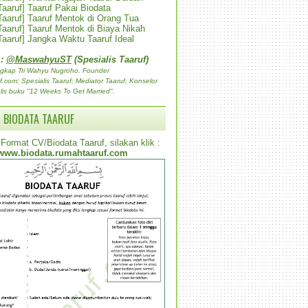
 Taaruf] Taaruf Pakai Biodata
 Taaruf] Taaruf Mentok di Orang Tua
 Taaruf] Taaruf Mentok di Biaya Nikah
 Taaruf] Jangka Waktu Taaruf Ideal
 :
@MaswahyuST
(Spesialis Taaruf)
gkap Tri Wahyu Nugroho. Founder
com; Spesialis Taaruf; Mediator Taaruf; Konselor
lis buku "12 Weeks To Get Married".
 BIODATA TAARUF
Format CV/Biodata Taaruf, silakan klik :
www.biodata.rumahtaaruf.com