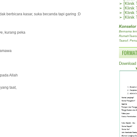
➢
[Klinik
➢
[Klinik
➢
[Klinik
ak berbicara kasar, suka becanda tapi garing :D
➢
[Klinik
Konselor
Bernama len
ve, kurang peka
RumahTaaruf.
Taaruf; Penu
 samawa
FORMAT
Download 
epada Allah
yang taat,