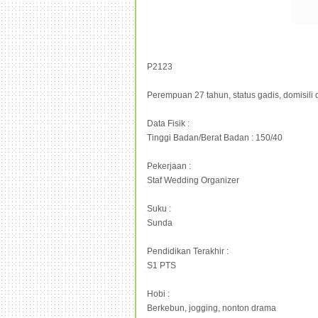
P2123
Perempuan 27 tahun, status gadis, domisili d
Data Fisik :
Tinggi Badan/Berat Badan : 150/40
Pekerjaan :
Staf Wedding Organizer
Suku :
Sunda
Pendidikan Terakhir :
S1 PTS
Hobi :
Berkebun, jogging, nonton drama