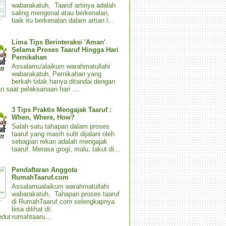
wabarakatuh, Taaruf artinya adalah
saling mengenal atau berkenalan,
baik itu berkenalan dalam artian l...
Lima Tips Berinteraksi 'Aman'
Selama Proses Taaruf Hingga Hari
Pernikahan
Assalamu'alaikum warahmatullahi
wabarakatuh, Pernikahan yang
berkah tidak hanya ditandai dengan
n saat pelaksanaan hari ...
3 Tips Praktis Mengajak Taaruf :
When, Where, How?
Salah satu tahapan dalam proses
taaruf yang masih sulit dijalani oleh
sebagian rekan adalah mengajak
taaruf. Merasa grogi, malu, takut di...
Pendaftaran Anggota
RumahTaaruf.com
Assalamualaikum warahmatullahi
wabarakatuh, Tahapan proses taaruf
di RumahTaaruf.com selengkapnya
bisa dilihat di:
dur.rumahtaaru...