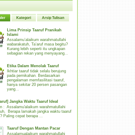
ler
Kategori
Arsip Tulisan
Lima Prinsip Taaruf Pranikah
Islami
Assalamu’alaikum warahmatullahi
wabarakatuh, Ta’aruf masa begitu?
Kurang lebih seperti itu ungkapan
sebagian rekan yang menyayang...
Etika Dalam Menolak Taaruf
Ikhtiar taaruf tidak selalu berujung
pada pernikahan. Berdasarkan
pengalaman memfasilitasi taaruf,
hanya sekitar 20 persen pasangan
yang...
aaruf] Jangka Waktu Taaruf Ideal
n : Assalamu'alaikum warahmatullahi
uh, Berapa lamakah jangka waktu taaruf
? Paling cepat berapa ...
Taaruf Dengan Mantan Pacar
Assalamualaikum warahmatullahi