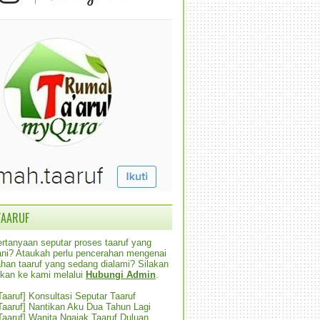
TAARUF
rtanyaan seputar proses taaruf yang
alani? Ataukah perlu pencerahan mengenai
han taaruf yang sedang dialami? Silakan
ikan ke kami melalui
Hubungi Admin
.
 Taaruf] Konsultasi Seputar Taaruf
 Taaruf] Nantikan Aku Dua Tahun Lagi
 Taaruf] Wanita Ngajak Taaruf Duluan