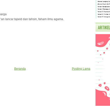
uarga
r’an lancar tajwid dan tahsin, faham ilmu agama.
ARTIKEL
Beranda
Posting Lama