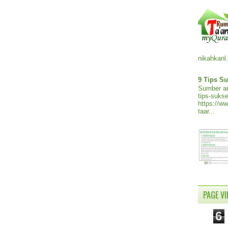
nikahkanl.
9 Tips Su
Sumber ar
tips-sukse
https://w
taar...
PAGE V
6