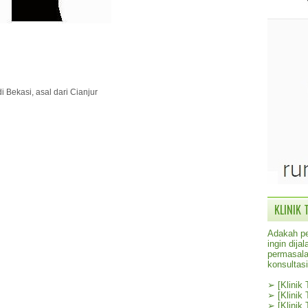
i Bekasi, asal dari Cianjur
KLINIK 
Adakah pe
ingin dij
permasala
konsultas
➢
[Klinik
➢
[Klinik
➢
[Klinik