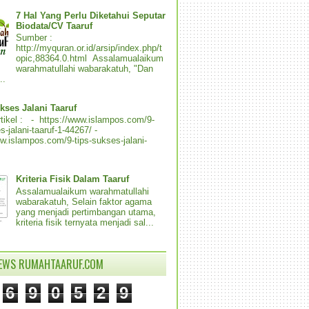
7 Hal Yang Perlu Diketahui Seputar
Biodata/CV Taaruf
Sumber :
http://myquran.or.id/arsip/index.php/t
opic,88364.0.html Assalamualaikum
warahmatullahi wabarakatuh, "Dan
..
kses Jalani Taaruf
tikel : - https://www.islampos.com/9-
s-jalani-taaruf-1-44267/ -
ww.islampos.com/9-tips-sukses-jalani-
Kriteria Fisik Dalam Taaruf
Assalamualaikum warahmatullahi
wabarakatuh, Selain faktor agama
yang menjadi pertimbangan utama,
kriteria fisik ternyata menjadi sal...
IEWS RUMAHTAARUF.COM
6
9
0
5
2
9