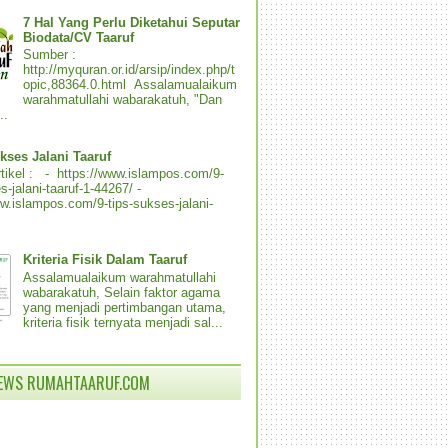
7 Hal Yang Perlu Diketahui Seputar
Biodata/CV Taaruf
Sumber :
http://myquran.or.id/arsip/index.php/t
opic,88364.0.html Assalamualaikum
warahmatullahi wabarakatuh, "Dan
..
kses Jalani Taaruf
tikel : - https://www.islampos.com/9-
s-jalani-taaruf-1-44267/ -
ww.islampos.com/9-tips-sukses-jalani-
Kriteria Fisik Dalam Taaruf
Assalamualaikum warahmatullahi
wabarakatuh, Selain faktor agama
yang menjadi pertimbangan utama,
kriteria fisik ternyata menjadi sal...
IEWS RUMAHTAARUF.COM