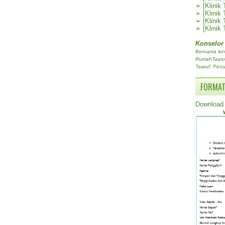
➢
[Klinik
➢
[Klinik
➢
[Klinik
➢
[Klinik
Konselor
Bernama len
RumahTaaruf.
Taaruf; Penu
FORMAT
Download 