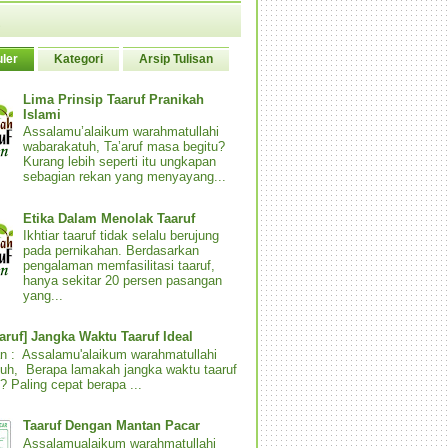
ler
Kategori
Arsip Tulisan
Lima Prinsip Taaruf Pranikah
Islami
Assalamu’alaikum warahmatullahi
wabarakatuh, Ta’aruf masa begitu?
Kurang lebih seperti itu ungkapan
sebagian rekan yang menyayang...
Etika Dalam Menolak Taaruf
Ikhtiar taaruf tidak selalu berujung
pada pernikahan. Berdasarkan
pengalaman memfasilitasi taaruf,
hanya sekitar 20 persen pasangan
yang...
aaruf] Jangka Waktu Taaruf Ideal
n : Assalamu'alaikum warahmatullahi
uh, Berapa lamakah jangka waktu taaruf
? Paling cepat berapa ...
Taaruf Dengan Mantan Pacar
Assalamualaikum warahmatullahi