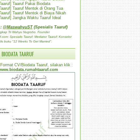
 Taaruf] Taaruf Pakai Biodata
 Taaruf] Taaruf Mentok di Orang Tua
 Taaruf] Taaruf Mentok di Biaya Nikah
 Taaruf] Jangka Waktu Taaruf Ideal
 :
@MaswahyuST
(Spesialis Taaruf)
gkap Tri Wahyu Nugroho. Founder
com; Spesialis Taaruf; Mediator Taaruf; Konselor
lis buku "12 Weeks To Get Married".
 BIODATA TAARUF
Format CV/Biodata Taaruf, silakan klik :
www.biodata.rumahtaaruf.com