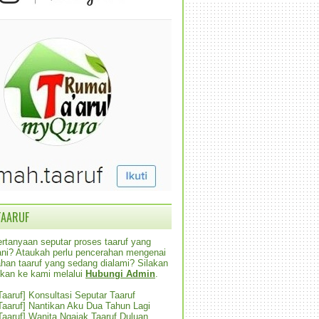
TAARUF
rtanyaan seputar proses taaruf yang
alani? Ataukah perlu pencerahan mengenai
han taaruf yang sedang dialami? Silakan
ikan ke kami melalui
Hubungi Admin
.
 Taaruf] Konsultasi Seputar Taaruf
 Taaruf] Nantikan Aku Dua Tahun Lagi
 Taaruf] Wanita Ngajak Taaruf Duluan