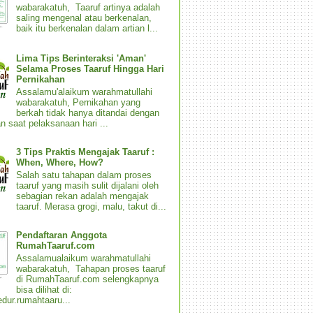
wabarakatuh, Taaruf artinya adalah
saling mengenal atau berkenalan,
baik itu berkenalan dalam artian l...
Lima Tips Berinteraksi 'Aman'
Selama Proses Taaruf Hingga Hari
Pernikahan
Assalamu'alaikum warahmatullahi
wabarakatuh, Pernikahan yang
berkah tidak hanya ditandai dengan
n saat pelaksanaan hari ...
3 Tips Praktis Mengajak Taaruf :
When, Where, How?
Salah satu tahapan dalam proses
taaruf yang masih sulit dijalani oleh
sebagian rekan adalah mengajak
taaruf. Merasa grogi, malu, takut di...
Pendaftaran Anggota
RumahTaaruf.com
Assalamualaikum warahmatullahi
wabarakatuh, Tahapan proses taaruf
di RumahTaaruf.com selengkapnya
bisa dilihat di:
dur.rumahtaaru...