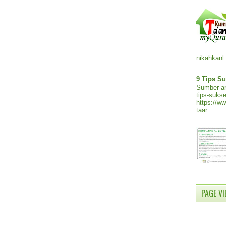
nikahkanl.
9 Tips Su
Sumber ar
tips-sukse
https://w
taar...
PAGE V