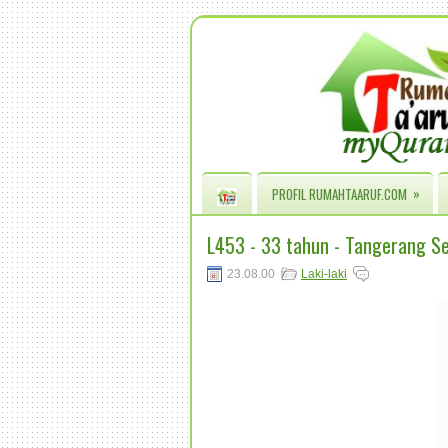
»
PROFIL RUMAHTAARUF.COM
L453 - 33 tahun - Tangerang Se
23.08.00
Laki-laki