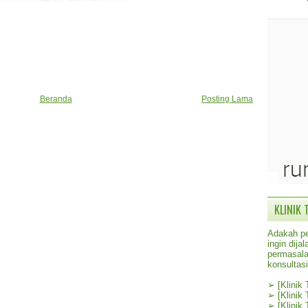
Beranda
Posting Lama
KLINIK 
Adakah pe
ingin dij
permasala
konsultas
➢
[Klinik
➢
[Klinik
➢
[Klinik