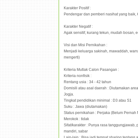
Karakter Positif :
Pendengar dan pemberi nasihat yang baik, C
Karakter Negatif :
Agak sensitif, kurang tekun, mudah bosan, e
Visi dan Misi Pernikahan :
Menjadi keluarga sakinah, mawaddah, warra
mengerti)
Kriteria Mutlak Calon Pasangan :
Kriteria nonfisik :
Rentang usia : 34 - 42 tahun
Domisili atau asal daerah : Diutamakan area
Jogja.
Tingkat pendidikan minimal : D3 atau S1
Suku : Jawa (diutamakan)
Status pernikahan : Perjaka (Belum Pernah
Merokok : tidak
Sifat/karakter : Punya rasa tanggungjawab, p
mandiri, sabar
Lain-lain : Bisa jadi tempat sharing tentan