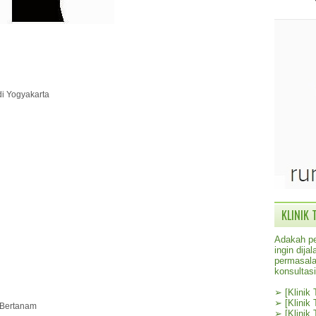
di Yogyakarta
KLINIK 
Adakah pe
ingin dij
permasala
konsultas
➢
[Klinik
➢
[Klinik
, Bertanam
➢
[Klinik