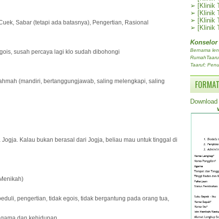
➢
[Klinik
➢
[Klinik
➢
[Klinik
uek, Sabar (tetapi ada batasnya), Pengertian, Rasional
➢
[Klinik
Konselor
Bernama len
gois, susah percaya lagi klo sudah dibohongi
RumahTaaruf.
Taaruf; Penu
hmah (mandiri, bertanggungjawab, saling melengkapi, saling
FORMAT
Download 
 Jogja. Kalau bukan berasal dari Jogja, beliau mau untuk tinggal di
 Menikah)
eduli, pengertian, tidak egois, tidak bergantung pada orang tua,
g agama dan kehidupan