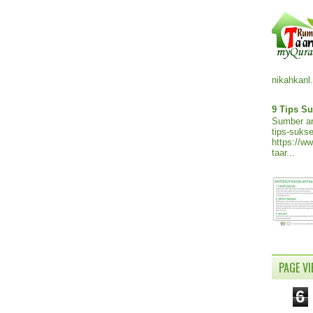
nikahkanl.
9 Tips Su
Sumber ar
tips-sukse
https://w
taar...
PAGE V
6