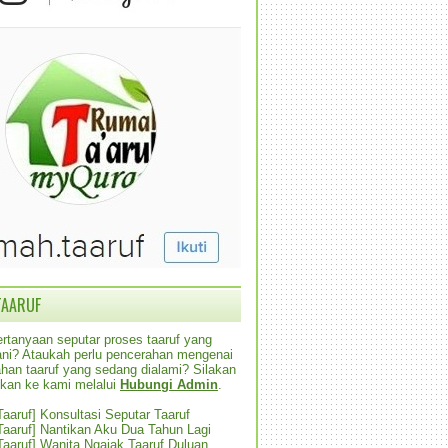
TAARUF
rtanyaan seputar proses taaruf yang
alani? Ataukah perlu pencerahan mengenai
han taaruf yang sedang dialami? Silakan
ikan ke kami melalui
Hubungi Admin
.
 Taaruf] Konsultasi Seputar Taaruf
 Taaruf] Nantikan Aku Dua Tahun Lagi
 Taaruf] Wanita Ngajak Taaruf Duluan