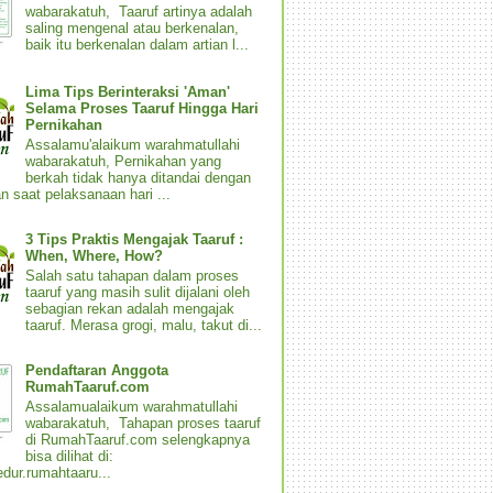
wabarakatuh, Taaruf artinya adalah
saling mengenal atau berkenalan,
baik itu berkenalan dalam artian l...
Lima Tips Berinteraksi 'Aman'
Selama Proses Taaruf Hingga Hari
Pernikahan
Assalamu'alaikum warahmatullahi
wabarakatuh, Pernikahan yang
berkah tidak hanya ditandai dengan
n saat pelaksanaan hari ...
3 Tips Praktis Mengajak Taaruf :
When, Where, How?
Salah satu tahapan dalam proses
taaruf yang masih sulit dijalani oleh
sebagian rekan adalah mengajak
taaruf. Merasa grogi, malu, takut di...
Pendaftaran Anggota
RumahTaaruf.com
Assalamualaikum warahmatullahi
wabarakatuh, Tahapan proses taaruf
di RumahTaaruf.com selengkapnya
bisa dilihat di:
dur.rumahtaaru...