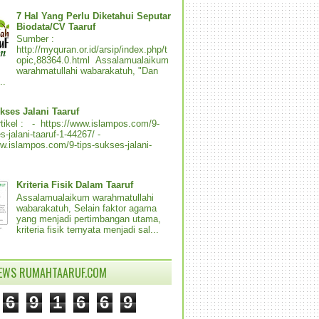
7 Hal Yang Perlu Diketahui Seputar
Biodata/CV Taaruf
Sumber :
http://myquran.or.id/arsip/index.php/t
opic,88364.0.html Assalamualaikum
warahmatullahi wabarakatuh, "Dan
..
kses Jalani Taaruf
tikel : - https://www.islampos.com/9-
s-jalani-taaruf-1-44267/ -
ww.islampos.com/9-tips-sukses-jalani-
Kriteria Fisik Dalam Taaruf
Assalamualaikum warahmatullahi
wabarakatuh, Selain faktor agama
yang menjadi pertimbangan utama,
kriteria fisik ternyata menjadi sal...
IEWS RUMAHTAARUF.COM
6
9
1
6
6
9