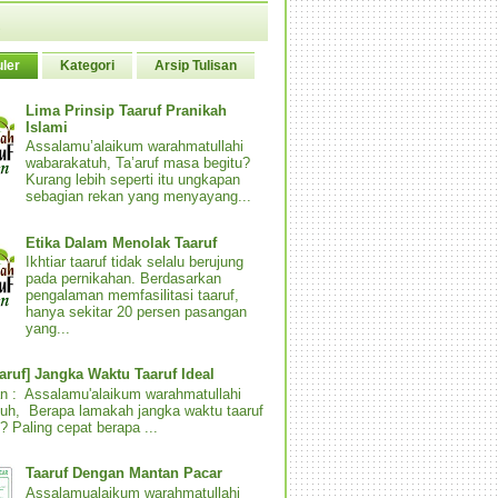
ler
Kategori
Arsip Tulisan
Lima Prinsip Taaruf Pranikah
Islami
Assalamu’alaikum warahmatullahi
wabarakatuh, Ta’aruf masa begitu?
Kurang lebih seperti itu ungkapan
sebagian rekan yang menyayang...
Etika Dalam Menolak Taaruf
Ikhtiar taaruf tidak selalu berujung
pada pernikahan. Berdasarkan
pengalaman memfasilitasi taaruf,
hanya sekitar 20 persen pasangan
yang...
aaruf] Jangka Waktu Taaruf Ideal
n : Assalamu'alaikum warahmatullahi
uh, Berapa lamakah jangka waktu taaruf
? Paling cepat berapa ...
Taaruf Dengan Mantan Pacar
Assalamualaikum warahmatullahi