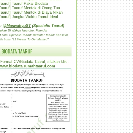
 Taaruf] Taaruf Pakai Biodata
 Taaruf] Taaruf Mentok di Orang Tua
 Taaruf] Taaruf Mentok di Biaya Nikah
 Taaruf] Jangka Waktu Taaruf Ideal
 :
@MaswahyuST
(Spesialis Taaruf)
gkap Tri Wahyu Nugroho. Founder
com; Spesialis Taaruf; Mediator Taaruf; Konselor
lis buku "12 Weeks To Get Married".
 BIODATA TAARUF
Format CV/Biodata Taaruf, silakan klik :
www.biodata.rumahtaaruf.com