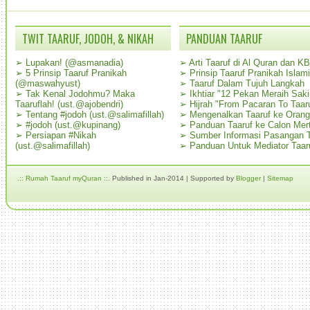
TWIT TAARUF, JODOH, & NIKAH
PANDUAN TAARUF
➢
Lupakan! (@asmanadia)
➢
Arti Taaruf di Al Quran dan K
➢
5 Prinsip Taaruf Pranikah
➢
Prinsip Taaruf Pranikah Islami
(@maswahyust)
➢
Taaruf Dalam Tujuh Langkah
➢
Tak Kenal Jodohmu? Maka
➢
Ikhtiar "12 Pekan Meraih Sak
Taaruflah! (ust.@ajobendri)
➢
Hijrah "From Pacaran To Taar
➢
Tentang #jodoh (ust.@salimafillah)
➢
Mengenalkan Taaruf ke Oran
➢
#jodoh (ust.@kupinang)
➢
Panduan Taaruf ke Calon Mer
➢
Persiapan #Nikah
➢
Sumber Informasi Pasangan T
(ust.@salimafillah)
➢
Panduan Untuk Mediator Taar
.:: Rumah Taaruf myQuran ::.
Published in Jan-2014 | Supported by
Blogger
|
Sitemap