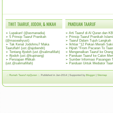
TWIT TAARUF, JODOH, & NIKAH
PANDUAN TAARUF
➢
Lupakan! (@asmanadia)
➢
Arti Taaruf di Al Quran dan K
➢
5 Prinsip Taaruf Pranikah
➢
Prinsip Taaruf Pranikah Islami
(@maswahyust)
➢
Taaruf Dalam Tujuh Langkah
➢
Tak Kenal Jodohmu? Maka
➢
Ikhtiar "12 Pekan Meraih Sak
Taaruflah! (ust.@ajobendri)
➢
Hijrah "From Pacaran To Taar
➢
Tentang #jodoh (ust.@salimafillah)
➢
Mengenalkan Taaruf ke Oran
➢
#jodoh (ust.@kupinang)
➢
Panduan Taaruf ke Calon Mer
➢
Persiapan #Nikah
➢
Sumber Informasi Pasangan T
(ust.@salimafillah)
➢
Panduan Untuk Mediator Taar
.:: Rumah Taaruf myQuran ::.
Published in Jan-2014 | Supported by
Blogger
|
Sitemap