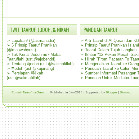
TWIT TAARUF, JODOH, & NIKAH
PANDUAN TAARUF
➢
Lupakan! (@asmanadia)
➢
Arti Taaruf di Al Quran dan K
➢
5 Prinsip Taaruf Pranikah
➢
Prinsip Taaruf Pranikah Islami
(@maswahyust)
➢
Taaruf Dalam Tujuh Langkah
➢
Tak Kenal Jodohmu? Maka
➢
Ikhtiar "12 Pekan Meraih Sak
Taaruflah! (ust.@ajobendri)
➢
Hijrah "From Pacaran To Taar
➢
Tentang #jodoh (ust.@salimafillah)
➢
Mengenalkan Taaruf ke Oran
➢
#jodoh (ust.@kupinang)
➢
Panduan Taaruf ke Calon Mer
➢
Persiapan #Nikah
➢
Sumber Informasi Pasangan T
(ust.@salimafillah)
➢
Panduan Untuk Mediator Taar
.:: Rumah Taaruf myQuran ::.
Published in Jan-2014 | Supported by
Blogger
|
Sitemap