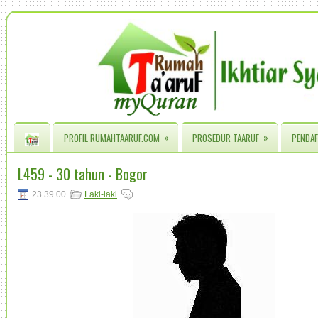
»
»
PROFIL RUMAHTAARUF.COM
PROSEDUR TAARUF
PENDAF
L459 - 30 tahun - Bogor
23.39.00
Laki-laki