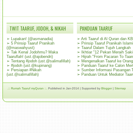
TWIT TAARUF, JODOH, & NIKAH
PANDUAN TAARUF
➢
Lupakan! (@asmanadia)
➢
Arti Taaruf di Al Quran dan K
➢
5 Prinsip Taaruf Pranikah
➢
Prinsip Taaruf Pranikah Islami
(@maswahyust)
➢
Taaruf Dalam Tujuh Langkah
➢
Tak Kenal Jodohmu? Maka
➢
Ikhtiar "12 Pekan Meraih Sak
Taaruflah! (ust.@ajobendri)
➢
Hijrah "From Pacaran To Taar
➢
Tentang #jodoh (ust.@salimafillah)
➢
Mengenalkan Taaruf ke Oran
➢
#jodoh (ust.@kupinang)
➢
Panduan Taaruf ke Calon Mer
➢
Persiapan #Nikah
➢
Sumber Informasi Pasangan T
(ust.@salimafillah)
➢
Panduan Untuk Mediator Taar
.:: Rumah Taaruf myQuran ::.
Published in Jan-2014 | Supported by
Blogger
|
Sitemap