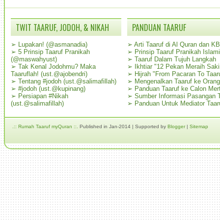
TWIT TAARUF, JODOH, & NIKAH
PANDUAN TAARUF
➢
Lupakan! (@asmanadia)
➢
Arti Taaruf di Al Quran dan K
➢
5 Prinsip Taaruf Pranikah
➢
Prinsip Taaruf Pranikah Islami
(@maswahyust)
➢
Taaruf Dalam Tujuh Langkah
➢
Tak Kenal Jodohmu? Maka
➢
Ikhtiar "12 Pekan Meraih Sak
Taaruflah! (ust.@ajobendri)
➢
Hijrah "From Pacaran To Taar
➢
Tentang #jodoh (ust.@salimafillah)
➢
Mengenalkan Taaruf ke Oran
➢
#jodoh (ust.@kupinang)
➢
Panduan Taaruf ke Calon Mer
➢
Persiapan #Nikah
➢
Sumber Informasi Pasangan T
(ust.@salimafillah)
➢
Panduan Untuk Mediator Taar
.:: Rumah Taaruf myQuran ::.
Published in Jan-2014 | Supported by
Blogger
|
Sitemap