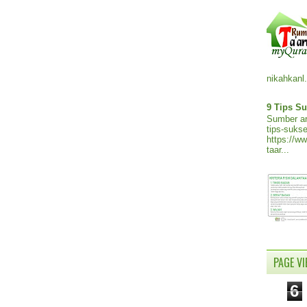
nikahkanl.
9 Tips Su
Sumber ar
tips-sukse
https://w
taar...
PAGE V
6