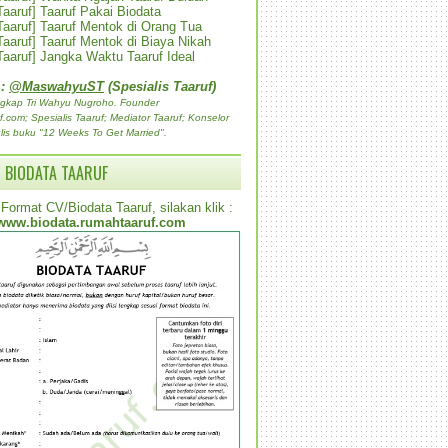
 Taaruf] Taaruf Pakai Biodata
 Taaruf] Taaruf Mentok di Orang Tua
 Taaruf] Taaruf Mentok di Biaya Nikah
 Taaruf] Jangka Waktu Taaruf Ideal
 :
@MaswahyuST
(Spesialis Taaruf)
gkap Tri Wahyu Nugroho. Founder
com; Spesialis Taaruf; Mediator Taaruf; Konselor
lis buku "12 Weeks To Get Married".
 BIODATA TAARUF
Format CV/Biodata Taaruf, silakan klik :
www.biodata.rumahtaaruf.com