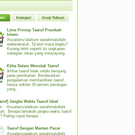
ler
Kategori
Arsip Tulisan
Lima Prinsip Taaruf Pranikah
Islami
Assalamu’alaikum warahmatullahi
wabarakatuh, Ta’aruf masa begitu?
Kurang lebih seperti itu ungkapan
sebagian rekan yang menyayang...
Etika Dalam Menolak Taaruf
Ikhtiar taaruf tidak selalu berujung
pada pernikahan. Berdasarkan
pengalaman memfasilitasi taaruf,
hanya sekitar 20 persen pasangan
yang...
aaruf] Jangka Waktu Taaruf Ideal
n : Assalamu'alaikum warahmatullahi
uh, Berapa lamakah jangka waktu taaruf
? Paling cepat berapa ...
Taaruf Dengan Mantan Pacar
Assalamualaikum warahmatullahi