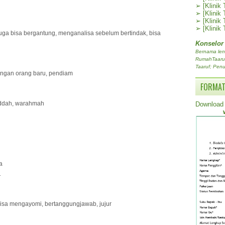
➢
[Klinik
➢
[Klinik
➢
[Klinik
➢
[Klinik
 juga bisa bergantung, menganalisa sebelum bertindak, bisa
Konselor
Bernama len
RumahTaaruf.
Taaruf; Penu
dengan orang baru, pendiam
FORMAT
ddah, warahmah
Download 
a
1
, bisa mengayomi, bertanggungjawab, jujur