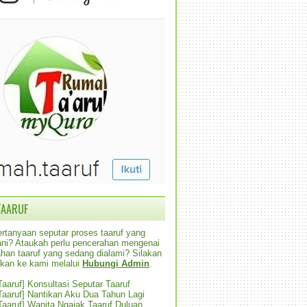
TAARUF
rtanyaan seputar proses taaruf yang
alani? Ataukah perlu pencerahan mengenai
han taaruf yang sedang dialami? Silakan
ikan ke kami melalui
Hubungi Admin
.
 Taaruf] Konsultasi Seputar Taaruf
 Taaruf] Nantikan Aku Dua Tahun Lagi
 Taaruf] Wanita Ngajak Taaruf Duluan