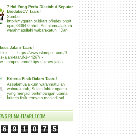
7 Hal Yang Perlu Diketahui Seputar
Biodata/CV Taaruf
Sumber :
http://myquran.or.id/arsip/index.php/t
opic,88364.0.html Assalamualaikum
warahmatullahi wabarakatuh, "Dan
..
kses Jalani Taaruf
tikel : - https://www.islampos.com/9-
s-jalani-taaruf-1-44267/ -
ww.islampos.com/9-tips-sukses-jalani-
Kriteria Fisik Dalam Taaruf
Assalamualaikum warahmatullahi
wabarakatuh, Selain faktor agama
yang menjadi pertimbangan utama,
kriteria fisik ternyata menjadi sal...
IEWS RUMAHTAARUF.COM
6
9
1
0
7
5