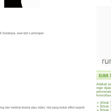
 di Surabaya, asal dari Lamongan
KLINIK 
Adakah pe
ingin dij
permasala
konsultas
➢
[Klinik
➢
[Klinik
ng dan melihat drama atau video. Hal yang butuh effort seperti
➢
[Klinik