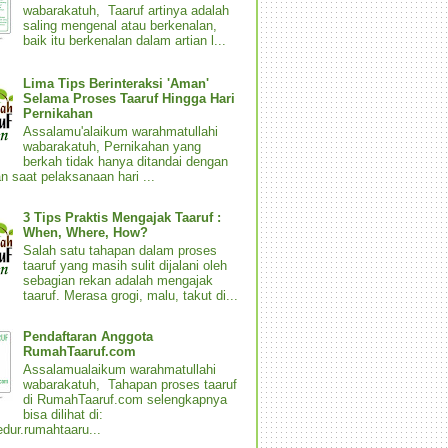
wabarakatuh, Taaruf artinya adalah
saling mengenal atau berkenalan,
baik itu berkenalan dalam artian l...
Lima Tips Berinteraksi 'Aman'
Selama Proses Taaruf Hingga Hari
Pernikahan
Assalamu'alaikum warahmatullahi
wabarakatuh, Pernikahan yang
berkah tidak hanya ditandai dengan
n saat pelaksanaan hari ...
3 Tips Praktis Mengajak Taaruf :
When, Where, How?
Salah satu tahapan dalam proses
taaruf yang masih sulit dijalani oleh
sebagian rekan adalah mengajak
taaruf. Merasa grogi, malu, takut di...
Pendaftaran Anggota
RumahTaaruf.com
Assalamualaikum warahmatullahi
wabarakatuh, Tahapan proses taaruf
di RumahTaaruf.com selengkapnya
bisa dilihat di:
dur.rumahtaaru...