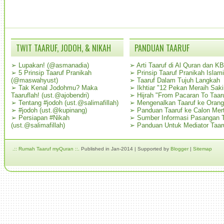
TWIT TAARUF, JODOH, & NIKAH
PANDUAN TAARUF
➢
Lupakan! (@asmanadia)
➢
Arti Taaruf di Al Quran dan K
➢
5 Prinsip Taaruf Pranikah
➢
Prinsip Taaruf Pranikah Islami
(@maswahyust)
➢
Taaruf Dalam Tujuh Langkah
➢
Tak Kenal Jodohmu? Maka
➢
Ikhtiar "12 Pekan Meraih Sak
Taaruflah! (ust.@ajobendri)
➢
Hijrah "From Pacaran To Taar
➢
Tentang #jodoh (ust.@salimafillah)
➢
Mengenalkan Taaruf ke Oran
➢
#jodoh (ust.@kupinang)
➢
Panduan Taaruf ke Calon Mer
➢
Persiapan #Nikah
➢
Sumber Informasi Pasangan T
(ust.@salimafillah)
➢
Panduan Untuk Mediator Taar
.:: Rumah Taaruf myQuran ::.
Published in Jan-2014 | Supported by
Blogger
|
Sitemap