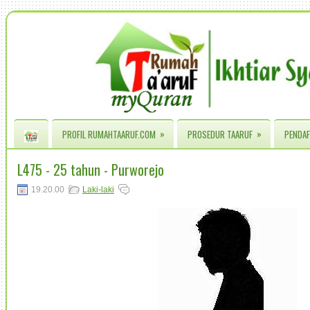
»
»
PROFIL RUMAHTAARUF.COM
PROSEDUR TAARUF
PENDAF
L475 - 25 tahun - Purworejo
19.20.00
Laki-laki