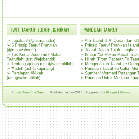
TWIT TAARUF, JODOH, & NIKAH
PANDUAN TAARUF
➢
Lupakan! (@asmanadia)
➢
Arti Taaruf di Al Quran dan K
➢
5 Prinsip Taaruf Pranikah
➢
Prinsip Taaruf Pranikah Islami
(@maswahyust)
➢
Taaruf Dalam Tujuh Langkah
➢
Tak Kenal Jodohmu? Maka
➢
Ikhtiar "12 Pekan Meraih Sak
Taaruflah! (ust.@ajobendri)
➢
Hijrah "From Pacaran To Taar
➢
Tentang #jodoh (ust.@salimafillah)
➢
Mengenalkan Taaruf ke Oran
➢
#jodoh (ust.@kupinang)
➢
Panduan Taaruf ke Calon Mer
➢
Persiapan #Nikah
➢
Sumber Informasi Pasangan T
(ust.@salimafillah)
➢
Panduan Untuk Mediator Taar
.:: Rumah Taaruf myQuran ::.
Published in Jan-2014 | Supported by
Blogger
|
Sitemap