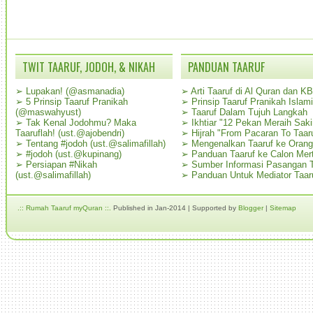
TWIT TAARUF, JODOH, & NIKAH
PANDUAN TAARUF
➢
Lupakan! (@asmanadia)
➢
Arti Taaruf di Al Quran dan K
➢
5 Prinsip Taaruf Pranikah
➢
Prinsip Taaruf Pranikah Islami
(@maswahyust)
➢
Taaruf Dalam Tujuh Langkah
➢
Tak Kenal Jodohmu? Maka
➢
Ikhtiar "12 Pekan Meraih Sak
Taaruflah! (ust.@ajobendri)
➢
Hijrah "From Pacaran To Taar
➢
Tentang #jodoh (ust.@salimafillah)
➢
Mengenalkan Taaruf ke Oran
➢
#jodoh (ust.@kupinang)
➢
Panduan Taaruf ke Calon Mer
➢
Persiapan #Nikah
➢
Sumber Informasi Pasangan T
(ust.@salimafillah)
➢
Panduan Untuk Mediator Taar
.:: Rumah Taaruf myQuran ::.
Published in Jan-2014 | Supported by
Blogger
|
Sitemap