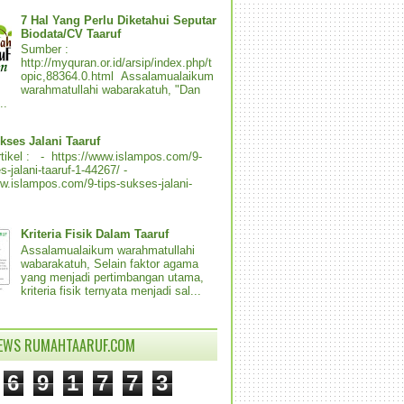
7 Hal Yang Perlu Diketahui Seputar
Biodata/CV Taaruf
Sumber :
http://myquran.or.id/arsip/index.php/t
opic,88364.0.html Assalamualaikum
warahmatullahi wabarakatuh, "Dan
..
kses Jalani Taaruf
tikel : - https://www.islampos.com/9-
s-jalani-taaruf-1-44267/ -
ww.islampos.com/9-tips-sukses-jalani-
Kriteria Fisik Dalam Taaruf
Assalamualaikum warahmatullahi
wabarakatuh, Selain faktor agama
yang menjadi pertimbangan utama,
kriteria fisik ternyata menjadi sal...
IEWS RUMAHTAARUF.COM
6
9
1
7
7
3