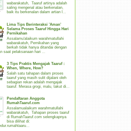
wabarakatuh, Taaruf artinya adalah
saling mengenal atau berkenalan,
baik itu berkenalan dalam artian l...
Lima Tips Berinteraksi 'Aman'
Selama Proses Taaruf Hingga Hari
Pernikahan
Assalamu'alaikum warahmatullahi
wabarakatuh, Pernikahan yang
berkah tidak hanya ditandai dengan
n saat pelaksanaan hari ...
3 Tips Praktis Mengajak Taaruf :
When, Where, How?
Salah satu tahapan dalam proses
taaruf yang masih sulit dijalani oleh
sebagian rekan adalah mengajak
taaruf. Merasa grogi, malu, takut di...
Pendaftaran Anggota
RumahTaaruf.com
Assalamualaikum warahmatullahi
wabarakatuh, Tahapan proses taaruf
di RumahTaaruf.com selengkapnya
bisa dilihat di:
dur.rumahtaaru...