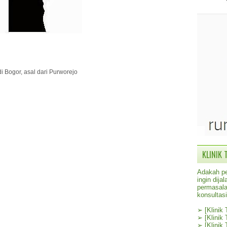
i Bogor, asal dari Purworejo
KLINIK 
Adakah pe
ingin dij
permasala
konsultas
➢
[Klinik
➢
[Klinik
➢
[Klinik