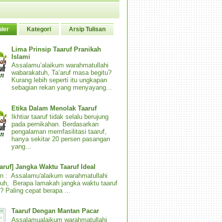
ler
Kategori
Arsip Tulisan
Lima Prinsip Taaruf Pranikah
Islami
Assalamu’alaikum warahmatullahi
wabarakatuh, Ta’aruf masa begitu?
Kurang lebih seperti itu ungkapan
sebagian rekan yang menyayang...
Etika Dalam Menolak Taaruf
Ikhtiar taaruf tidak selalu berujung
pada pernikahan. Berdasarkan
pengalaman memfasilitasi taaruf,
hanya sekitar 20 persen pasangan
yang...
aaruf] Jangka Waktu Taaruf Ideal
n : Assalamu'alaikum warahmatullahi
uh, Berapa lamakah jangka waktu taaruf
? Paling cepat berapa ...
Taaruf Dengan Mantan Pacar
Assalamualaikum warahmatullahi