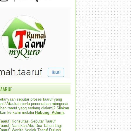
TAARUF
rtanyaan seputar proses taaruf yang
alani? Ataukah perlu pencerahan mengenai
han taaruf yang sedang dialami? Silakan
ikan ke kami melalui
Hubungi Admin
.
 Taaruf] Konsultasi Seputar Taaruf
 Taaruf] Nantikan Aku Dua Tahun Lagi
 Taaruf] Wanita Ngajak Taaruf Duluan