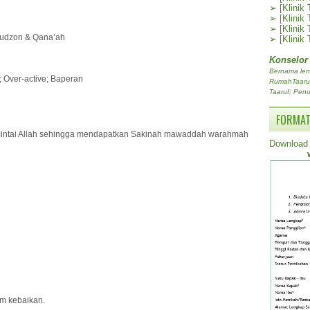
➢
[Klinik
➢
[Klinik
➢
[Klinik
snudzon & Qana’ah
➢
[Klinik
Konselor
Bernama len
; Over-active; Baperan
RumahTaaruf.
Taaruf; Penu
FORMAT
 dicintai Allah sehingga mendapatkan Sakinah mawaddah warahmah
Download 
lm kebaikan.