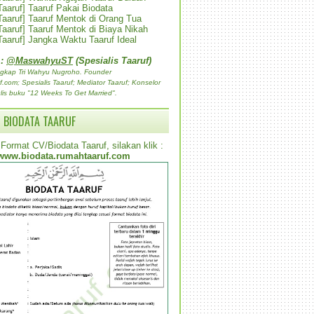
 Taaruf] Taaruf Pakai Biodata
 Taaruf] Taaruf Mentok di Orang Tua
 Taaruf] Taaruf Mentok di Biaya Nikah
 Taaruf] Jangka Waktu Taaruf Ideal
 :
@MaswahyuST
(Spesialis Taaruf)
gkap Tri Wahyu Nugroho. Founder
com; Spesialis Taaruf; Mediator Taaruf; Konselor
lis buku "12 Weeks To Get Married".
 BIODATA TAARUF
Format CV/Biodata Taaruf, silakan klik :
www.biodata.rumahtaaruf.com