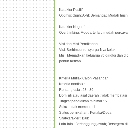
Karakter Positif :
Optimis; Gigih; Aktif; Semangat; Mudah hu
Karakter Negatif :
Overthinking; Moody; terlalu mudah percaya
Visi dan Misi Pernikahan :
Visi: Berhimpun di syurga-Nya kelak.
Misi: Menjadikan keluarga yg diridloi dan
penuh berkah.
Kriteria Mutlak Calon Pasangan :
Kriteria nonfisik :
Rentang usia : 23 - 39
Domisili atau asal daerah : tidak membatasi
Tingkat pendidikan minimal : S1
Suku : tidak membatasi
Status pernikahan : Perjaka/Duda
Sifat/karakter : Baik
Lain-lain : Bertanggung jawab; Bersegera d