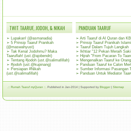
TWIT TAARUF, JODOH, & NIKAH
PANDUAN TAARUF
➢
Lupakan! (@asmanadia)
➢
Arti Taaruf di Al Quran dan K
➢
5 Prinsip Taaruf Pranikah
➢
Prinsip Taaruf Pranikah Islami
(@maswahyust)
➢
Taaruf Dalam Tujuh Langkah
➢
Tak Kenal Jodohmu? Maka
➢
Ikhtiar "12 Pekan Meraih Sak
Taaruflah! (ust.@ajobendri)
➢
Hijrah "From Pacaran To Taar
➢
Tentang #jodoh (ust.@salimafillah)
➢
Mengenalkan Taaruf ke Oran
➢
#jodoh (ust.@kupinang)
➢
Panduan Taaruf ke Calon Mer
➢
Persiapan #Nikah
➢
Sumber Informasi Pasangan T
(ust.@salimafillah)
➢
Panduan Untuk Mediator Taar
.:: Rumah Taaruf myQuran ::.
Published in Jan-2014 | Supported by
Blogger
|
Sitemap