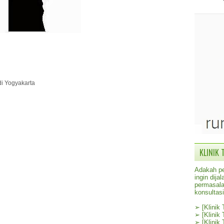
di Yogyakarta
KLINIK 
Adakah pe
ingin dij
permasala
konsultas
➢
[Klinik
➢
[Klinik
➢
[Klinik