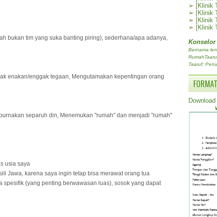
➢
[Klinik
➢
[Klinik
➢
[Klinik
➢
[Klinik
rah bukan tim yang suka banting piring), sederhana/apa adanya,
Konselor
Bernama len
RumahTaaruf.
Taaruf; Penu
ggak enakan/enggak tegaan, Mengutamakan kepentingan orang
FORMAT
Download 
urnakan separuh din, Menemukan "rumah" dan menjadi "rumah"
as usia saya
ili Jawa, karena saya ingin tetap bisa merawat orang tua
ria spesifik (yang penting berwawasan luas), sosok yang dapat