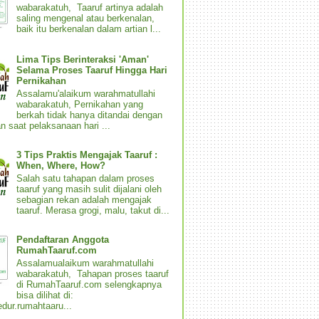
wabarakatuh, Taaruf artinya adalah
saling mengenal atau berkenalan,
baik itu berkenalan dalam artian l...
Lima Tips Berinteraksi 'Aman'
Selama Proses Taaruf Hingga Hari
Pernikahan
Assalamu'alaikum warahmatullahi
wabarakatuh, Pernikahan yang
berkah tidak hanya ditandai dengan
n saat pelaksanaan hari ...
3 Tips Praktis Mengajak Taaruf :
When, Where, How?
Salah satu tahapan dalam proses
taaruf yang masih sulit dijalani oleh
sebagian rekan adalah mengajak
taaruf. Merasa grogi, malu, takut di...
Pendaftaran Anggota
RumahTaaruf.com
Assalamualaikum warahmatullahi
wabarakatuh, Tahapan proses taaruf
di RumahTaaruf.com selengkapnya
bisa dilihat di:
dur.rumahtaaru...