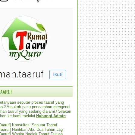
TAARUF
rtanyaan seputar proses taaruf yang
alani? Ataukah perlu pencerahan mengenai
han taaruf yang sedang dialami? Silakan
ikan ke kami melalui
Hubungi Admin
.
 Taaruf] Konsultasi Seputar Taaruf
 Taaruf] Nantikan Aku Dua Tahun Lagi
 Taaruf] Wanita Ngajak Taaruf Duluan