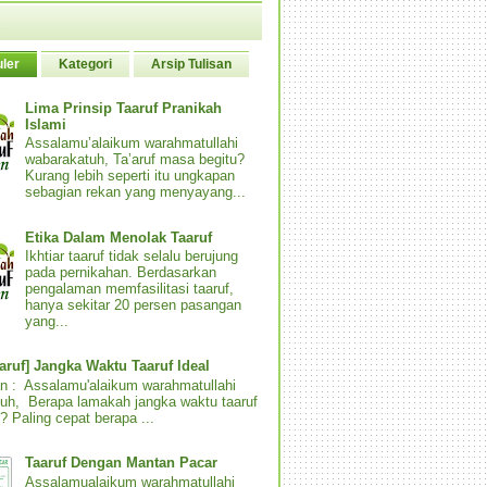
ler
Kategori
Arsip Tulisan
Lima Prinsip Taaruf Pranikah
Islami
Assalamu’alaikum warahmatullahi
wabarakatuh, Ta’aruf masa begitu?
Kurang lebih seperti itu ungkapan
sebagian rekan yang menyayang...
Etika Dalam Menolak Taaruf
Ikhtiar taaruf tidak selalu berujung
pada pernikahan. Berdasarkan
pengalaman memfasilitasi taaruf,
hanya sekitar 20 persen pasangan
yang...
aaruf] Jangka Waktu Taaruf Ideal
n : Assalamu'alaikum warahmatullahi
uh, Berapa lamakah jangka waktu taaruf
? Paling cepat berapa ...
Taaruf Dengan Mantan Pacar
Assalamualaikum warahmatullahi