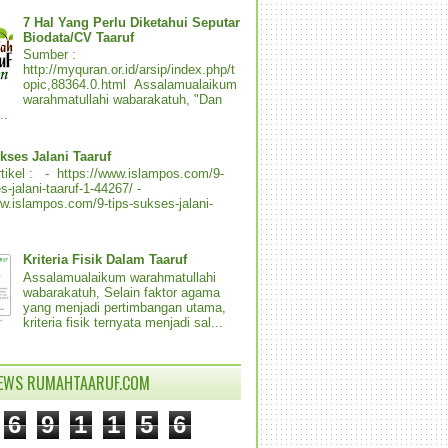
7 Hal Yang Perlu Diketahui Seputar
Biodata/CV Taaruf
Sumber :
http://myquran.or.id/arsip/index.php/t
opic,88364.0.html Assalamualaikum
warahmatullahi wabarakatuh, "Dan
..
kses Jalani Taaruf
tikel : - https://www.islampos.com/9-
s-jalani-taaruf-1-44267/ -
ww.islampos.com/9-tips-sukses-jalani-
Kriteria Fisik Dalam Taaruf
Assalamualaikum warahmatullahi
wabarakatuh, Selain faktor agama
yang menjadi pertimbangan utama,
kriteria fisik ternyata menjadi sal...
IEWS RUMAHTAARUF.COM
6
9
1
1
5
6