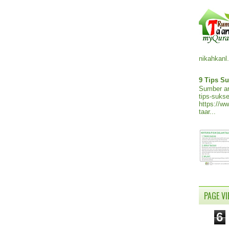
nikahkanl.
9 Tips Su
Sumber ar
tips-sukse
https://w
taar...
PAGE V
6