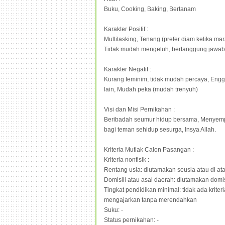
Buku, Cooking, Baking, Bertanam
Karakter Positif :
Multitasking, Tenang (prefer diam ketika ma
Tidak mudah mengeluh, bertanggung jawab
Karakter Negatif :
Kurang feminim, tidak mudah percaya, En
lain, Mudah peka (mudah trenyuh)
Visi dan Misi Pernikahan :
Beribadah seumur hidup bersama, Menyemp
bagi teman sehidup sesurga, Insya Allah.
Kriteria Mutlak Calon Pasangan :
Kriteria nonfisik :
Rentang usia: diutamakan seusia atau di at
Domisili atau asal daerah: diutamakan domis
Tingkat pendidikan minimal: tidak ada krite
mengajarkan tanpa merendahkan
Suku: -
Status pernikahan: -