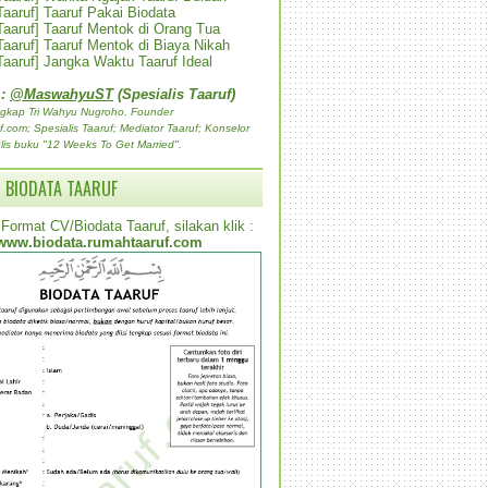
 Taaruf] Taaruf Pakai Biodata
 Taaruf] Taaruf Mentok di Orang Tua
 Taaruf] Taaruf Mentok di Biaya Nikah
 Taaruf] Jangka Waktu Taaruf Ideal
 :
@MaswahyuST
(Spesialis Taaruf)
gkap Tri Wahyu Nugroho. Founder
com; Spesialis Taaruf; Mediator Taaruf; Konselor
lis buku "12 Weeks To Get Married".
 BIODATA TAARUF
Format CV/Biodata Taaruf, silakan klik :
www.biodata.rumahtaaruf.com