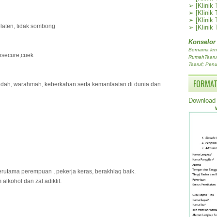
➢
[Klinik
➢
[Klinik
➢
[Klinik
laten, tidak sombong
➢
[Klinik
Konselor
Bernama len
Insecure,cuek
RumahTaaruf.
Taaruf; Penu
FORMAT
ah, warahmah, keberkahan serta kemanfaatan di dunia dan
Download 
terutama perempuan , pekerja keras, berakhlaq baik.
alkohol dan zat adiktif.