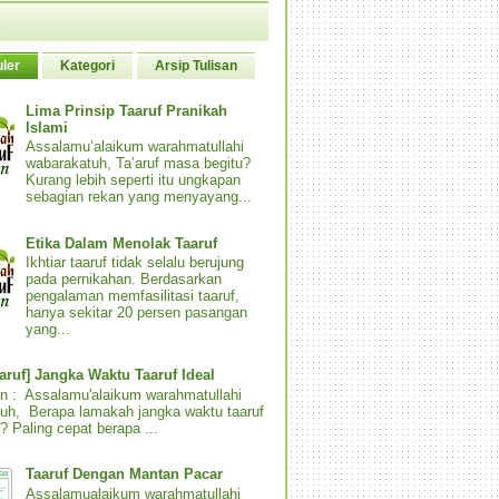
ler
Kategori
Arsip Tulisan
Lima Prinsip Taaruf Pranikah
Islami
Assalamu’alaikum warahmatullahi
wabarakatuh, Ta’aruf masa begitu?
Kurang lebih seperti itu ungkapan
sebagian rekan yang menyayang...
Etika Dalam Menolak Taaruf
Ikhtiar taaruf tidak selalu berujung
pada pernikahan. Berdasarkan
pengalaman memfasilitasi taaruf,
hanya sekitar 20 persen pasangan
yang...
aaruf] Jangka Waktu Taaruf Ideal
n : Assalamu'alaikum warahmatullahi
uh, Berapa lamakah jangka waktu taaruf
? Paling cepat berapa ...
Taaruf Dengan Mantan Pacar
Assalamualaikum warahmatullahi