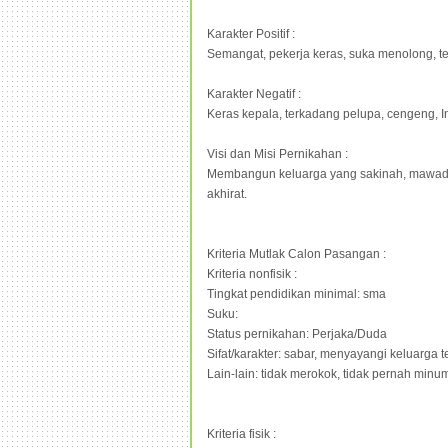
Karakter Positif :
Semangat, pekerja keras, suka menolong, te
Karakter Negatif :
Keras kepala, terkadang pelupa, cengeng, 
Visi dan Misi Pernikahan :
Membangun keluarga yang sakinah, mawadd
akhirat.
Kriteria Mutlak Calon Pasangan :
Kriteria nonfisik :
Tingkat pendidikan minimal: sma
Suku:
Status pernikahan: Perjaka/Duda
Sifat/karakter: sabar, menyayangi keluarga 
Lain-lain: tidak merokok, tidak pernah minum 
Kriteria fisik :