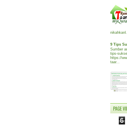
nikahkanl.
9 Tips Su
Sumber ar
tips-sukse
https://w
taar...
PAGE V
6