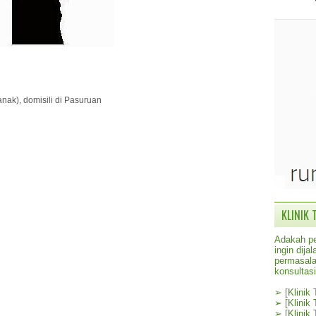
anak), domisili di Pasuruan
KLINIK 
Adakah pe
ingin dij
permasala
konsultas
➢
[Klinik
➢
[Klinik
➢
[Klinik