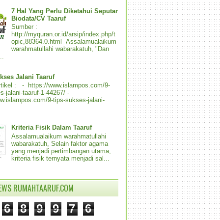
7 Hal Yang Perlu Diketahui Seputar
Biodata/CV Taaruf
Sumber :
http://myquran.or.id/arsip/index.php/t
opic,88364.0.html Assalamualaikum
warahmatullahi wabarakatuh, "Dan
..
kses Jalani Taaruf
tikel : - https://www.islampos.com/9-
s-jalani-taaruf-1-44267/ -
ww.islampos.com/9-tips-sukses-jalani-
Kriteria Fisik Dalam Taaruf
Assalamualaikum warahmatullahi
wabarakatuh, Selain faktor agama
yang menjadi pertimbangan utama,
kriteria fisik ternyata menjadi sal...
IEWS RUMAHTAARUF.COM
6
8
9
9
7
6