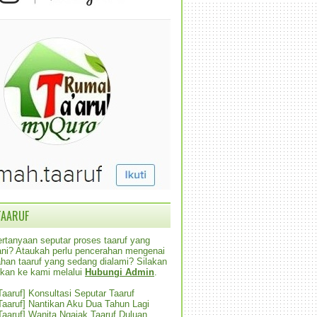
TAARUF
rtanyaan seputar proses taaruf yang
alani? Ataukah perlu pencerahan mengenai
han taaruf yang sedang dialami? Silakan
ikan ke kami melalui
Hubungi Admin
.
 Taaruf] Konsultasi Seputar Taaruf
 Taaruf] Nantikan Aku Dua Tahun Lagi
 Taaruf] Wanita Ngajak Taaruf Duluan