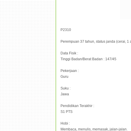
P2310
Perempuan 37 tahun, status janda (cerai, 1 
Data Fisik :
Tinggi Badan/Berat Badan : 147/45
Pekerjaan :
Guru
Suku :
Jawa
Pendidikan Terakhir :
S1 PTS
Hobi :
Membaca, menulis, memasak, jalan-jalan.