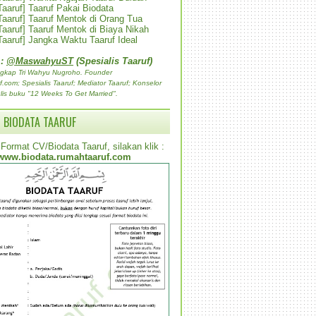
 Taaruf] Taaruf Pakai Biodata
 Taaruf] Taaruf Mentok di Orang Tua
 Taaruf] Taaruf Mentok di Biaya Nikah
 Taaruf] Jangka Waktu Taaruf Ideal
 :
@MaswahyuST
(Spesialis Taaruf)
gkap Tri Wahyu Nugroho. Founder
com; Spesialis Taaruf; Mediator Taaruf; Konselor
lis buku "12 Weeks To Get Married".
 BIODATA TAARUF
Format CV/Biodata Taaruf, silakan klik :
www.biodata.rumahtaaruf.com