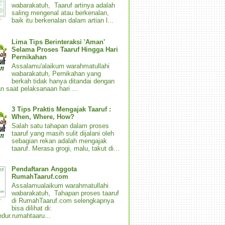
wabarakatuh, Taaruf artinya adalah
saling mengenal atau berkenalan,
baik itu berkenalan dalam artian l...
Lima Tips Berinteraksi 'Aman'
Selama Proses Taaruf Hingga Hari
Pernikahan
Assalamu'alaikum warahmatullahi
wabarakatuh, Pernikahan yang
berkah tidak hanya ditandai dengan
n saat pelaksanaan hari ...
3 Tips Praktis Mengajak Taaruf :
When, Where, How?
Salah satu tahapan dalam proses
taaruf yang masih sulit dijalani oleh
sebagian rekan adalah mengajak
taaruf. Merasa grogi, malu, takut di...
Pendaftaran Anggota
RumahTaaruf.com
Assalamualaikum warahmatullahi
wabarakatuh, Tahapan proses taaruf
di RumahTaaruf.com selengkapnya
bisa dilihat di:
dur.rumahtaaru...