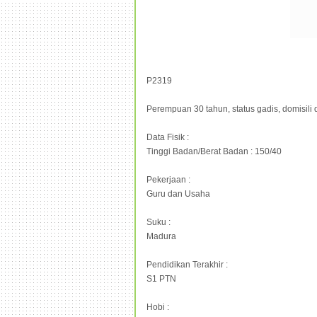
P2319
Perempuan 30 tahun, status gadis, domisili
Data Fisik :
Tinggi Badan/Berat Badan : 150/40
Pekerjaan :
Guru dan Usaha
Suku :
Madura
Pendidikan Terakhir :
S1 PTN
Hobi :