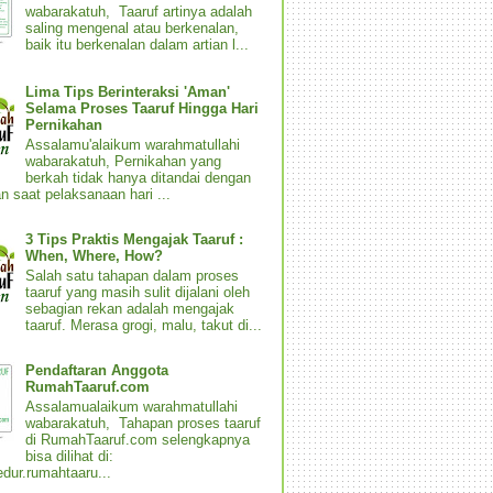
wabarakatuh, Taaruf artinya adalah
saling mengenal atau berkenalan,
baik itu berkenalan dalam artian l...
Lima Tips Berinteraksi 'Aman'
Selama Proses Taaruf Hingga Hari
Pernikahan
Assalamu'alaikum warahmatullahi
wabarakatuh, Pernikahan yang
berkah tidak hanya ditandai dengan
n saat pelaksanaan hari ...
3 Tips Praktis Mengajak Taaruf :
When, Where, How?
Salah satu tahapan dalam proses
taaruf yang masih sulit dijalani oleh
sebagian rekan adalah mengajak
taaruf. Merasa grogi, malu, takut di...
Pendaftaran Anggota
RumahTaaruf.com
Assalamualaikum warahmatullahi
wabarakatuh, Tahapan proses taaruf
di RumahTaaruf.com selengkapnya
bisa dilihat di:
dur.rumahtaaru...