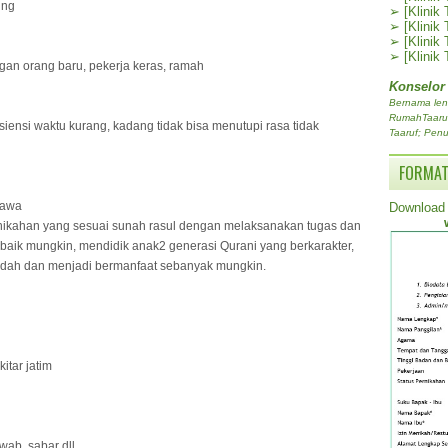
ing
➢
[Klinik
➢
[Klinik
➢
[Klinik
➢
[Klinik
gan orang baru, pekerja keras, ramah
Konselor
Bernama len
RumahTaaruf.
isiensi waktu kurang, kadang tidak bisa menutupi rasa tidak
Taaruf; Penu
FORMAT
mawa
Download 
rnikahan yang sesuai sunah rasul dengan melaksanakan tugas dan
ebaik mungkin, mendidik anak2 generasi Qurani yang berkarakter,
adah dan menjadi bermanfaat sebanyak mungkin.
itar jatim
awab, sabar dll