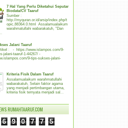
7 Hal Yang Perlu Diketahui Seputar
Biodata/CV Taaruf
Sumber :
http://myquran.or.id/arsip/index.php/t
opic,88364.0.html Assalamualaikum
warahmatullahi wabarakatuh, "Dan
..
kses Jalani Taaruf
tikel : - https://www.islampos.com/9-
s-jalani-taaruf-1-44267/ -
ww.islampos.com/9-tips-sukses-jalani-
Kriteria Fisik Dalam Taaruf
Assalamualaikum warahmatullahi
wabarakatuh, Selain faktor agama
yang menjadi pertimbangan utama,
kriteria fisik ternyata menjadi sal...
IEWS RUMAHTAARUF.COM
6
9
0
7
7
5