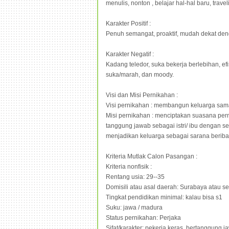
menulis, nonton , belajar hal-hal baru, travel
Karakter Positif :
Penuh semangat, proaktif, mudah dekat den
Karakter Negatif :
Kadang teledor, suka bekerja berlebihan, ef
suka/marah, dan moody.
Visi dan Misi Pernikahan :
Visi pernikahan : membangun keluarga sa
Misi pernikahan : menciptakan suasana pe
tanggung jawab sebagai istri/ ibu dengan s
menjadikan keluarga sebagai sarana berib
Kriteria Mutlak Calon Pasangan :
Kriteria nonfisik :
Rentang usia: 29--35
Domisili atau asal daerah: Surabaya atau sek
Tingkat pendidikan minimal: kalau bisa s1
Suku: jawa / madura
Status pernikahan: Perjaka
Sifat/karakter: pekerja keras, bertanggung j