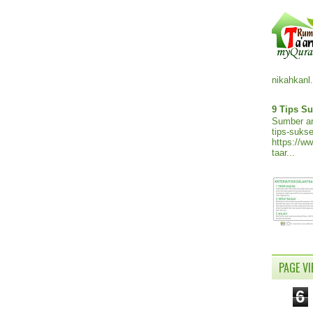
nikahkanl.
9 Tips Su
Sumber ar
tips-sukse
https://w
taar...
PAGE V
6