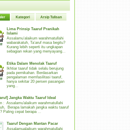
ler
Kategori
Arsip Tulisan
Lima Prinsip Taaruf Pranikah
Islami
Assalamu’alaikum warahmatullahi
wabarakatuh, Ta’aruf masa begitu?
Kurang lebih seperti itu ungkapan
sebagian rekan yang menyayang...
Etika Dalam Menolak Taaruf
Ikhtiar taaruf tidak selalu berujung
pada pernikahan. Berdasarkan
pengalaman memfasilitasi taaruf,
hanya sekitar 20 persen pasangan
yang...
aaruf] Jangka Waktu Taaruf Ideal
n : Assalamu'alaikum warahmatullahi
uh, Berapa lamakah jangka waktu taaruf
? Paling cepat berapa ...
Taaruf Dengan Mantan Pacar
Assalamualaikum warahmatullahi