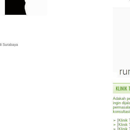
 di Surabaya
KLINIK 
Adakah pe
ingin dij
permasala
konsultas
➢
[Klinik
➢
[Klinik
➢
[Klinik