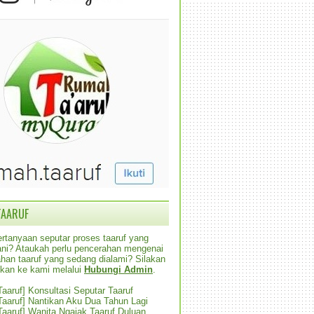
TAARUF
rtanyaan seputar proses taaruf yang
alani? Ataukah perlu pencerahan mengenai
han taaruf yang sedang dialami? Silakan
ikan ke kami melalui
Hubungi Admin
.
 Taaruf] Konsultasi Seputar Taaruf
 Taaruf] Nantikan Aku Dua Tahun Lagi
 Taaruf] Wanita Ngajak Taaruf Duluan