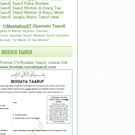
 Taaruf] Taaruf Pakai Biodata
 Taaruf] Taaruf Mentok di Orang Tua
 Taaruf] Taaruf Mentok di Biaya Nikah
 Taaruf] Jangka Waktu Taaruf Ideal
 :
@MaswahyuST
(Spesialis Taaruf)
gkap Tri Wahyu Nugroho. Founder
com; Spesialis Taaruf; Mediator Taaruf; Konselor
lis buku "12 Weeks To Get Married".
 BIODATA TAARUF
Format CV/Biodata Taaruf, silakan klik :
www.biodata.rumahtaaruf.com