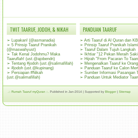
TWIT TAARUF, JODOH, & NIKAH
PANDUAN TAARUF
➢
Lupakan! (@asmanadia)
➢
Arti Taaruf di Al Quran dan K
➢
5 Prinsip Taaruf Pranikah
➢
Prinsip Taaruf Pranikah Islami
(@maswahyust)
➢
Taaruf Dalam Tujuh Langkah
➢
Tak Kenal Jodohmu? Maka
➢
Ikhtiar "12 Pekan Meraih Sak
Taaruflah! (ust.@ajobendri)
➢
Hijrah "From Pacaran To Taar
➢
Tentang #jodoh (ust.@salimafillah)
➢
Mengenalkan Taaruf ke Oran
➢
#jodoh (ust.@kupinang)
➢
Panduan Taaruf ke Calon Mer
➢
Persiapan #Nikah
➢
Sumber Informasi Pasangan T
(ust.@salimafillah)
➢
Panduan Untuk Mediator Taar
.:: Rumah Taaruf myQuran ::.
Published in Jan-2014 | Supported by
Blogger
|
Sitemap