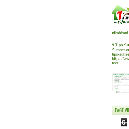
nikahkanl.
9 Tips Su
Sumber ar
tips-sukse
https://w
taar...
PAGE V
6