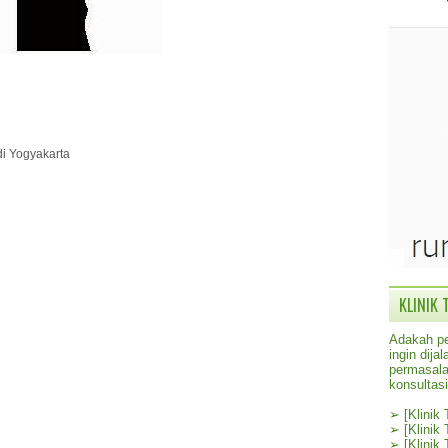
di Yogyakarta
KLINIK 
Adakah pe
ingin dij
permasala
konsultas
➢
[Klinik
➢
[Klinik
➢
[Klinik