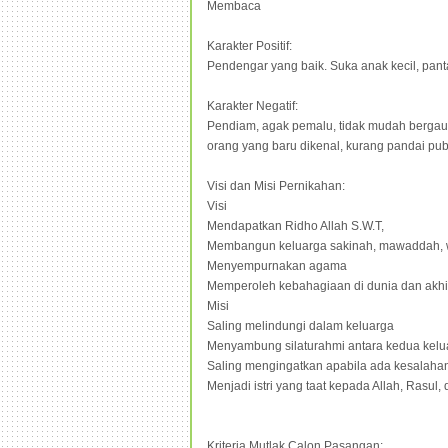
Membaca
Karakter Positif:
Pendengar yang baik. Suka anak kecil, pan
Karakter Negatif:
Pendiam, agak pemalu, tidak mudah bergau
orang yang baru dikenal, kurang pandai pub
Visi dan Misi Pernikahan:
Visi
Mendapatkan Ridho Allah S.W.T,
Membangun keluarga sakinah, mawaddah,
Menyempurnakan agama
Memperoleh kebahagiaan di dunia dan akhi
Misi
Saling melindungi dalam keluarga
Menyambung silaturahmi antara kedua kelu
Saling mengingatkan apabila ada kesalaha
Menjadi istri yang taat kepada Allah, Rasul,
Kriteria Mutlak Calon Pasangan: