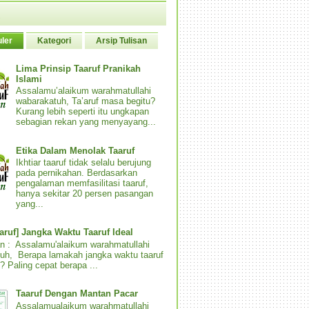
ler
Kategori
Arsip Tulisan
Lima Prinsip Taaruf Pranikah
Islami
Assalamu’alaikum warahmatullahi
wabarakatuh, Ta’aruf masa begitu?
Kurang lebih seperti itu ungkapan
sebagian rekan yang menyayang...
Etika Dalam Menolak Taaruf
Ikhtiar taaruf tidak selalu berujung
pada pernikahan. Berdasarkan
pengalaman memfasilitasi taaruf,
hanya sekitar 20 persen pasangan
yang...
aaruf] Jangka Waktu Taaruf Ideal
n : Assalamu'alaikum warahmatullahi
uh, Berapa lamakah jangka waktu taaruf
? Paling cepat berapa ...
Taaruf Dengan Mantan Pacar
Assalamualaikum warahmatullahi