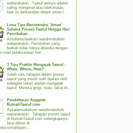
wabarakatuh, Taaruf artinya adalah
saling mengenal atau berkenalan,
baik itu berkenalan dalam artian l...
Lima Tips Berinteraksi 'Aman'
Selama Proses Taaruf Hingga Hari
Pernikahan
Assalamu'alaikum warahmatullahi
wabarakatuh, Pernikahan yang
berkah tidak hanya ditandai dengan
n saat pelaksanaan hari ...
3 Tips Praktis Mengajak Taaruf :
When, Where, How?
Salah satu tahapan dalam proses
taaruf yang masih sulit dijalani oleh
sebagian rekan adalah mengajak
taaruf. Merasa grogi, malu, takut di...
Pendaftaran Anggota
RumahTaaruf.com
Assalamualaikum warahmatullahi
wabarakatuh, Tahapan proses taaruf
di RumahTaaruf.com selengkapnya
bisa dilihat di:
dur.rumahtaaru...