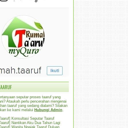
TAARUF
rtanyaan seputar proses taaruf yang
alani? Ataukah perlu pencerahan mengenai
han taaruf yang sedang dialami? Silakan
ikan ke kami melalui
Hubungi Admin
.
 Taaruf] Konsultasi Seputar Taaruf
 Taaruf] Nantikan Aku Dua Tahun Lagi
 Taaruf] Wanita Ngajak Taaruf Duluan