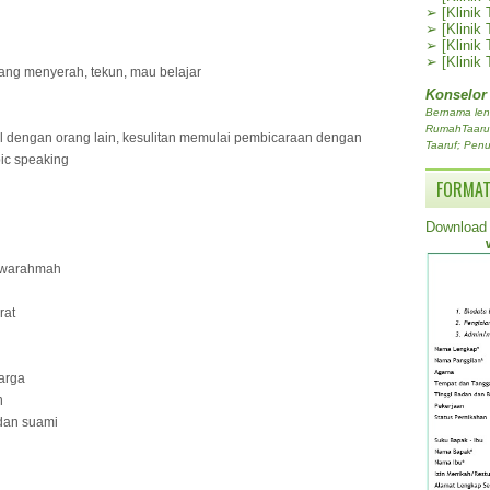
➢
[Klinik
➢
[Klinik
➢
[Klinik
➢
[Klinik
tang menyerah, tekun, mau belajar
Konselor
Bernama len
RumahTaaruf.
l dengan orang lain, kesulitan memulai pembicaraan dengan
Taaruf; Penu
ic speaking
FORMAT
Download 
 warahmah
rat
arga
n
 dan suami