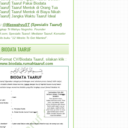
 Taaruf] Taaruf Pakai Biodata
 Taaruf] Taaruf Mentok di Orang Tua
 Taaruf] Taaruf Mentok di Biaya Nikah
 Taaruf] Jangka Waktu Taaruf Ideal
 :
@MaswahyuST
(Spesialis Taaruf)
gkap Tri Wahyu Nugroho. Founder
com; Spesialis Taaruf; Mediator Taaruf; Konselor
lis buku "12 Weeks To Get Married".
 BIODATA TAARUF
Format CV/Biodata Taaruf, silakan klik :
www.biodata.rumahtaaruf.com