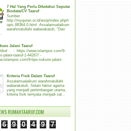
7 Hal Yang Perlu Diketahui Seputar
Biodata/CV Taaruf
Sumber :
http://myquran.or.id/arsip/index.php/t
opic,88364.0.html Assalamualaikum
warahmatullahi wabarakatuh, "Dan
..
kses Jalani Taaruf
tikel : - https://www.islampos.com/9-
s-jalani-taaruf-1-44267/ -
ww.islampos.com/9-tips-sukses-jalani-
Kriteria Fisik Dalam Taaruf
Assalamualaikum warahmatullahi
wabarakatuh, Selain faktor agama
yang menjadi pertimbangan utama,
kriteria fisik ternyata menjadi sal...
IEWS RUMAHTAARUF.COM
6
9
0
4
9
7