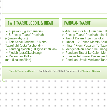
TWIT TAARUF, JODOH, & NIKAH
PANDUAN TAARUF
➢
Lupakan! (@asmanadia)
➢
Arti Taaruf di Al Quran dan K
➢
5 Prinsip Taaruf Pranikah
➢
Prinsip Taaruf Pranikah Islami
(@maswahyust)
➢
Taaruf Dalam Tujuh Langkah
➢
Tak Kenal Jodohmu? Maka
➢
Ikhtiar "12 Pekan Meraih Sak
Taaruflah! (ust.@ajobendri)
➢
Hijrah "From Pacaran To Taar
➢
Tentang #jodoh (ust.@salimafillah)
➢
Mengenalkan Taaruf ke Oran
➢
#jodoh (ust.@kupinang)
➢
Panduan Taaruf ke Calon Mer
➢
Persiapan #Nikah
➢
Sumber Informasi Pasangan T
(ust.@salimafillah)
➢
Panduan Untuk Mediator Taar
.:: Rumah Taaruf myQuran ::.
Published in Jan-2014 | Supported by
Blogger
|
Sitemap