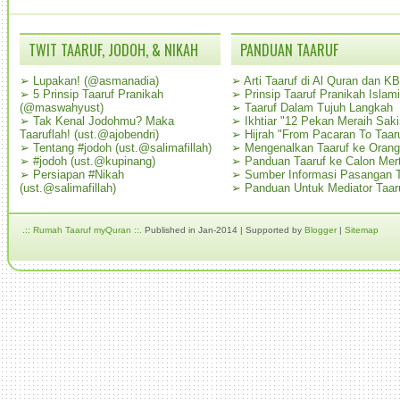
TWIT TAARUF, JODOH, & NIKAH
PANDUAN TAARUF
➢
Lupakan! (@asmanadia)
➢
Arti Taaruf di Al Quran dan K
➢
5 Prinsip Taaruf Pranikah
➢
Prinsip Taaruf Pranikah Islami
(@maswahyust)
➢
Taaruf Dalam Tujuh Langkah
➢
Tak Kenal Jodohmu? Maka
➢
Ikhtiar "12 Pekan Meraih Sak
Taaruflah! (ust.@ajobendri)
➢
Hijrah "From Pacaran To Taar
➢
Tentang #jodoh (ust.@salimafillah)
➢
Mengenalkan Taaruf ke Oran
➢
#jodoh (ust.@kupinang)
➢
Panduan Taaruf ke Calon Mer
➢
Persiapan #Nikah
➢
Sumber Informasi Pasangan T
(ust.@salimafillah)
➢
Panduan Untuk Mediator Taar
.:: Rumah Taaruf myQuran ::.
Published in Jan-2014 | Supported by
Blogger
|
Sitemap