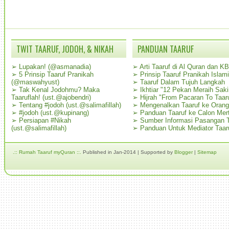
TWIT TAARUF, JODOH, & NIKAH
PANDUAN TAARUF
➢
Lupakan! (@asmanadia)
➢
Arti Taaruf di Al Quran dan K
➢
5 Prinsip Taaruf Pranikah
➢
Prinsip Taaruf Pranikah Islami
(@maswahyust)
➢
Taaruf Dalam Tujuh Langkah
➢
Tak Kenal Jodohmu? Maka
➢
Ikhtiar "12 Pekan Meraih Sak
Taaruflah! (ust.@ajobendri)
➢
Hijrah "From Pacaran To Taar
➢
Tentang #jodoh (ust.@salimafillah)
➢
Mengenalkan Taaruf ke Oran
➢
#jodoh (ust.@kupinang)
➢
Panduan Taaruf ke Calon Mer
➢
Persiapan #Nikah
➢
Sumber Informasi Pasangan T
(ust.@salimafillah)
➢
Panduan Untuk Mediator Taar
.:: Rumah Taaruf myQuran ::.
Published in Jan-2014 | Supported by
Blogger
|
Sitemap