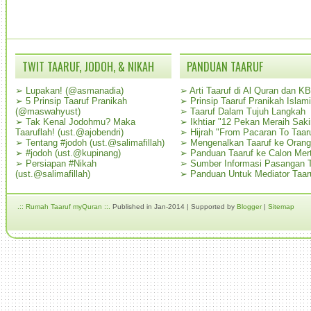
TWIT TAARUF, JODOH, & NIKAH
PANDUAN TAARUF
➢
Lupakan! (@asmanadia)
➢
Arti Taaruf di Al Quran dan K
➢
5 Prinsip Taaruf Pranikah
➢
Prinsip Taaruf Pranikah Islami
(@maswahyust)
➢
Taaruf Dalam Tujuh Langkah
➢
Tak Kenal Jodohmu? Maka
➢
Ikhtiar "12 Pekan Meraih Sak
Taaruflah! (ust.@ajobendri)
➢
Hijrah "From Pacaran To Taar
➢
Tentang #jodoh (ust.@salimafillah)
➢
Mengenalkan Taaruf ke Oran
➢
#jodoh (ust.@kupinang)
➢
Panduan Taaruf ke Calon Mer
➢
Persiapan #Nikah
➢
Sumber Informasi Pasangan T
(ust.@salimafillah)
➢
Panduan Untuk Mediator Taar
.:: Rumah Taaruf myQuran ::.
Published in Jan-2014 | Supported by
Blogger
|
Sitemap