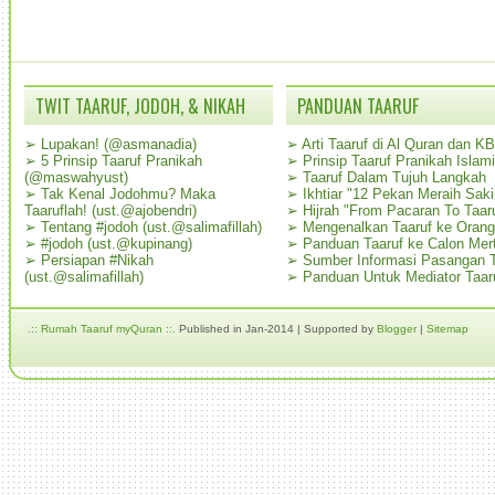
TWIT TAARUF, JODOH, & NIKAH
PANDUAN TAARUF
➢
Lupakan! (@asmanadia)
➢
Arti Taaruf di Al Quran dan K
➢
5 Prinsip Taaruf Pranikah
➢
Prinsip Taaruf Pranikah Islami
(@maswahyust)
➢
Taaruf Dalam Tujuh Langkah
➢
Tak Kenal Jodohmu? Maka
➢
Ikhtiar "12 Pekan Meraih Sak
Taaruflah! (ust.@ajobendri)
➢
Hijrah "From Pacaran To Taar
➢
Tentang #jodoh (ust.@salimafillah)
➢
Mengenalkan Taaruf ke Oran
➢
#jodoh (ust.@kupinang)
➢
Panduan Taaruf ke Calon Mer
➢
Persiapan #Nikah
➢
Sumber Informasi Pasangan T
(ust.@salimafillah)
➢
Panduan Untuk Mediator Taar
.:: Rumah Taaruf myQuran ::.
Published in Jan-2014 | Supported by
Blogger
|
Sitemap