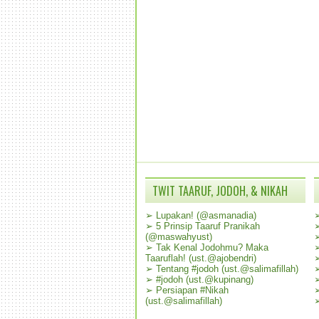
TWIT TAARUF, JODOH, & NIKAH
➢
Lupakan! (@asmanadia)
➢
5 Prinsip Taaruf Pranikah
(@maswahyust)
➢
Tak Kenal Jodohmu? Maka
Taaruflah! (ust.@ajobendri)
➢
Tentang #jodoh (ust.@salimafillah)
➢
#jodoh (ust.@kupinang)
➢
Persiapan #Nikah
(ust.@salimafillah)