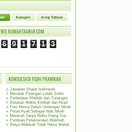
ler
Kategori
Arsip Tulisan
IEWS RUMAHTAARUF.COM
6
9
1
7
1
3
KONSULTASI FIQIH PRANIKAH
➢
Jawaban Shalat Istikharah
➢
Menolak Pinangan Lelaki Soleh
➢
Perbedaan Khitbah dan Tunangan
➢
Batasan Waktu Khitbah dan Akad
➢
Foto Mesra Dalam Undangan Nikah
➢
Peran Ayah Sebagai Wali Nikah
➢
Menikah Tanpa Ridha Orang Tua
➢
Panduan Pelaksanaan Walimah
➢
Biaya Walimah Tidak Harus Mahal