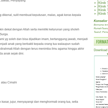
g Jawab, Penyayang
➢
[Klinik
➢
[Klinik
➢
[Klinik
➢
[Klinik
g dikenal, sulit membuat keputusan, malas, agak keras kepala
Konselor
Bernama len
RumahTaaruf.
n dekat dengan Allah serta memiliki keturunan yang sholeh
Taaruf; Penu
 Surga.
suami yg soleh dan bisa dijadikan imam, bertanggung jawab, menjadi
FORMAT
enjadi anak yang berbakti kepada orang tua walaupun sudah
dirahmati Allah dengan terus menimba ilmu agama hingga akhir
Download 
a anak sejak dini.
g atau Cimahi
ak kasar, jujur, menyayangi dan menghormati orang tua, setia