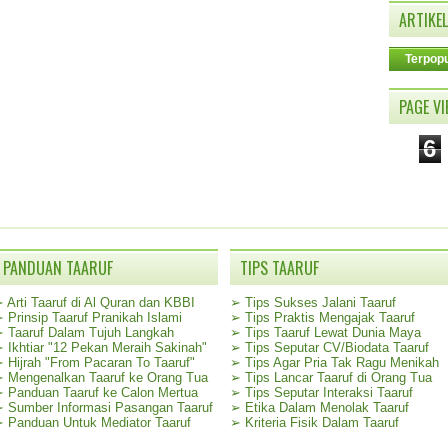
ARTIKEL
Terpopu
PAGE V
6
PANDUAN TAARUF
TIPS TAARUF
➢
Arti Taaruf di Al Quran dan KBBI
➢
Tips Sukses Jalani Taaruf
➢
Prinsip Taaruf Pranikah Islami
➢
Tips Praktis Mengajak Taaruf
➢
Taaruf Dalam Tujuh Langkah
➢
Tips Taaruf Lewat Dunia Maya
➢
Ikhtiar "12 Pekan Meraih Sakinah"
➢
Tips Seputar CV/Biodata Taaruf
➢
Hijrah "From Pacaran To Taaruf"
➢
Tips Agar Pria Tak Ragu Menikah
➢
Mengenalkan Taaruf ke Orang Tua
➢
Tips Lancar Taaruf di Orang Tua
➢
Panduan Taaruf ke Calon Mertua
➢
Tips Seputar Interaksi Taaruf
➢
Sumber Informasi Pasangan Taaruf
➢
Etika Dalam Menolak Taaruf
➢
Panduan Untuk Mediator Taaruf
➢
Kriteria Fisik Dalam Taaruf