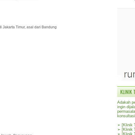
di Jakarta Timur, asal dari Bandung
KLINIK 
Adakah pe
ingin dij
permasala
konsultas
➢
[Klinik
➢
[Klinik
➢
[Klinik