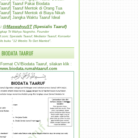
 Taaruf] Taaruf Pakai Biodata
 Taaruf] Taaruf Mentok di Orang Tua
 Taaruf] Taaruf Mentok di Biaya Nikah
 Taaruf] Jangka Waktu Taaruf Ideal
 :
@MaswahyuST
(Spesialis Taaruf)
gkap Tri Wahyu Nugroho. Founder
com; Spesialis Taaruf; Mediator Taaruf; Konselor
lis buku "12 Weeks To Get Married".
 BIODATA TAARUF
Format CV/Biodata Taaruf, silakan klik :
www.biodata.rumahtaaruf.com