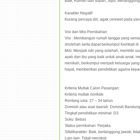
Baik, Ramah dan sopan, Jujur, Bertanggun
Karakter Negatif:
Kurang percaya diri, agak cerewet pada yan
Visi dan Misi Pernikahan:
Visi : Membangun rumah tangga yang semaki
sholehah serta dapat berkumpul Kembali di
Misi: Menjadi istri yang solehah, memiliki 
ayah dan ibu yang baik untuk anak-anak, m
menikah, berkumpul menjadi keluarga yang 
hayat, memberikan pendidikan agama kepad
Kriteria Mutlak Calon Pasangan:
Kriteria mutlak nonfisik:
Rentang usia: 27 – 34 tahun
Domisili atau asal daerah: Domisili Bandun
Tingkat pendidikan minimal: D3
Suku: Bebas
Status pernikahan: Perjaka
Sifat/karakter: Baik, bertanggung jawab, tid
Lain-lain: Tidak merokok