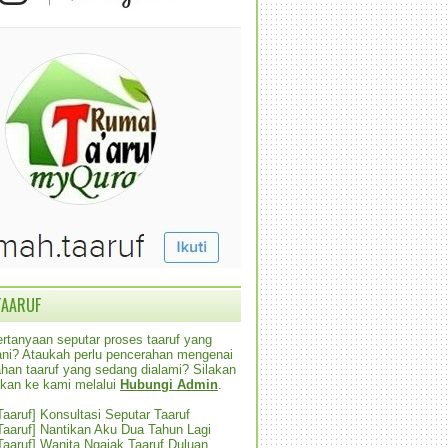
TAARUF
rtanyaan seputar proses taaruf yang
alani? Ataukah perlu pencerahan mengenai
han taaruf yang sedang dialami? Silakan
ikan ke kami melalui
Hubungi Admin
.
 Taaruf] Konsultasi Seputar Taaruf
 Taaruf] Nantikan Aku Dua Tahun Lagi
 Taaruf] Wanita Ngajak Taaruf Duluan