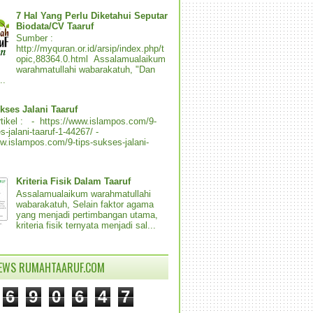
7 Hal Yang Perlu Diketahui Seputar
Biodata/CV Taaruf
Sumber :
http://myquran.or.id/arsip/index.php/t
opic,88364.0.html Assalamualaikum
warahmatullahi wabarakatuh, "Dan
..
kses Jalani Taaruf
tikel : - https://www.islampos.com/9-
s-jalani-taaruf-1-44267/ -
ww.islampos.com/9-tips-sukses-jalani-
Kriteria Fisik Dalam Taaruf
Assalamualaikum warahmatullahi
wabarakatuh, Selain faktor agama
yang menjadi pertimbangan utama,
kriteria fisik ternyata menjadi sal...
IEWS RUMAHTAARUF.COM
6
9
0
6
4
7