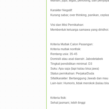
Mandiri, jujur, tegas, penolong, dan penyay
Karakter Negatif:
Kurang sabar, over thinking, panikan, ceplas
Visi dan Misi Pernikahan:
Membentuk keluarga samawa yang diridhoi 
Kriteria Mutlak Calon Pasangan:
Kriteria mutlak nonfisik:
Rentang usia: 35-45
Domisili atau asal daerah: Jabodetabek
Tingkat pendidikan minimal: D3
Suku: Apa saja (tapi kalau bisa jawa)
Status pernikahan: Perjaka/Duda
Sifat/karakter: Bertanggung Jawab dan m
Lain-lain: Humoris, tidak merokok (kalau bis
Kriteria fisik:
Sehat jasmani, lebih tinggi