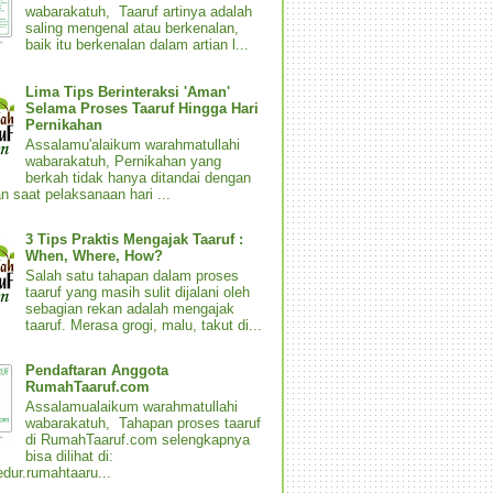
wabarakatuh, Taaruf artinya adalah
saling mengenal atau berkenalan,
baik itu berkenalan dalam artian l...
Lima Tips Berinteraksi 'Aman'
Selama Proses Taaruf Hingga Hari
Pernikahan
Assalamu'alaikum warahmatullahi
wabarakatuh, Pernikahan yang
berkah tidak hanya ditandai dengan
n saat pelaksanaan hari ...
3 Tips Praktis Mengajak Taaruf :
When, Where, How?
Salah satu tahapan dalam proses
taaruf yang masih sulit dijalani oleh
sebagian rekan adalah mengajak
taaruf. Merasa grogi, malu, takut di...
Pendaftaran Anggota
RumahTaaruf.com
Assalamualaikum warahmatullahi
wabarakatuh, Tahapan proses taaruf
di RumahTaaruf.com selengkapnya
bisa dilihat di:
dur.rumahtaaru...