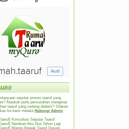
TAARUF
rtanyaan seputar proses taaruf yang
alani? Ataukah perlu pencerahan mengenai
han taaruf yang sedang dialami? Silakan
ikan ke kami melalui
Hubungi Admin
.
 Taaruf] Konsultasi Seputar Taaruf
 Taaruf] Nantikan Aku Dua Tahun Lagi
 Taaruf] Wanita Ngajak Taaruf Duluan