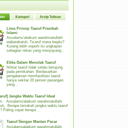
ler
Kategori
Arsip Tulisan
Lima Prinsip Taaruf Pranikah
Islami
Assalamu’alaikum warahmatullahi
wabarakatuh, Ta’aruf masa begitu?
Kurang lebih seperti itu ungkapan
sebagian rekan yang menyayang...
Etika Dalam Menolak Taaruf
Ikhtiar taaruf tidak selalu berujung
pada pernikahan. Berdasarkan
pengalaman memfasilitasi taaruf,
hanya sekitar 20 persen pasangan
yang...
aaruf] Jangka Waktu Taaruf Ideal
n : Assalamu'alaikum warahmatullahi
uh, Berapa lamakah jangka waktu taaruf
? Paling cepat berapa ...
Taaruf Dengan Mantan Pacar
Assalamualaikum warahmatullahi