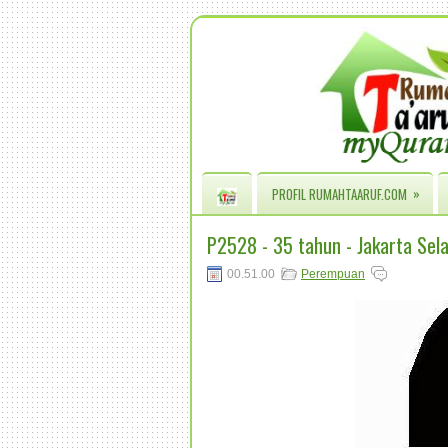
»
PROFIL RUMAHTAARUF.COM
P2528 - 35 tahun - Jakarta Sel
00.51.00
Perempuan