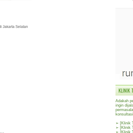
di Jakarta Selatan
KLINIK 
Adakah pe
ingin dij
permasala
konsultas
➢
[Klinik
➢
[Klinik
➢
[Klinik