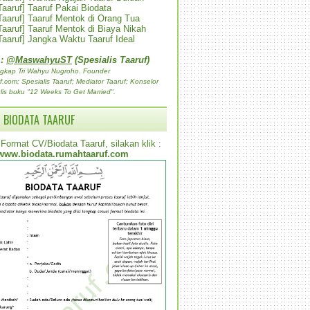
 Taaruf] Taaruf Pakai Biodata
 Taaruf] Taaruf Mentok di Orang Tua
 Taaruf] Taaruf Mentok di Biaya Nikah
 Taaruf] Jangka Waktu Taaruf Ideal
 :
@MaswahyuST
(Spesialis Taaruf)
gkap Tri Wahyu Nugroho. Founder
com; Spesialis Taaruf; Mediator Taaruf; Konselor
lis buku "12 Weeks To Get Married".
 BIODATA TAARUF
Format CV/Biodata Taaruf, silakan klik :
www.biodata.rumahtaaruf.com