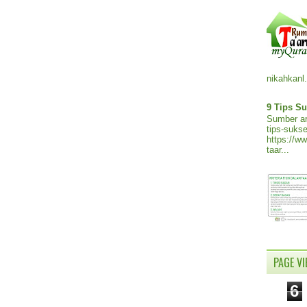
nikahkanl.
9 Tips Su
Sumber ar
tips-sukse
https://w
taar...
PAGE V
6