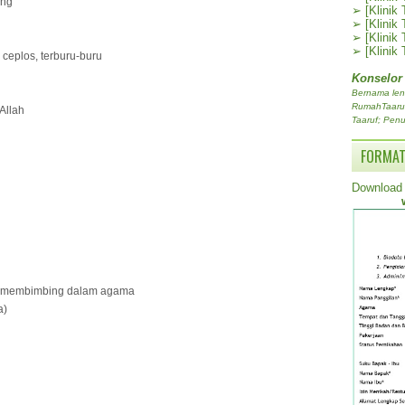
ang
➢
[Klinik
➢
[Klinik
➢
[Klinik
➢
[Klinik
 ceplos, terburu-buru
Konselor
Bernama len
RumahTaaruf.
Allah
Taaruf; Penu
FORMAT
Download 
au membimbing dalam agama
a)