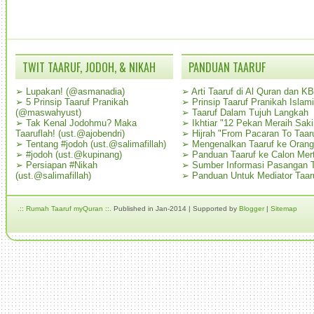
TWIT TAARUF, JODOH, & NIKAH
PANDUAN TAARUF
➢
Lupakan! (@asmanadia)
➢
Arti Taaruf di Al Quran dan K
➢
5 Prinsip Taaruf Pranikah
➢
Prinsip Taaruf Pranikah Islami
(@maswahyust)
➢
Taaruf Dalam Tujuh Langkah
➢
Tak Kenal Jodohmu? Maka
➢
Ikhtiar "12 Pekan Meraih Sak
Taaruflah! (ust.@ajobendri)
➢
Hijrah "From Pacaran To Taar
➢
Tentang #jodoh (ust.@salimafillah)
➢
Mengenalkan Taaruf ke Oran
➢
#jodoh (ust.@kupinang)
➢
Panduan Taaruf ke Calon Mer
➢
Persiapan #Nikah
➢
Sumber Informasi Pasangan T
(ust.@salimafillah)
➢
Panduan Untuk Mediator Taar
.:: Rumah Taaruf myQuran ::.
Published in Jan-2014 | Supported by
Blogger
|
Sitemap