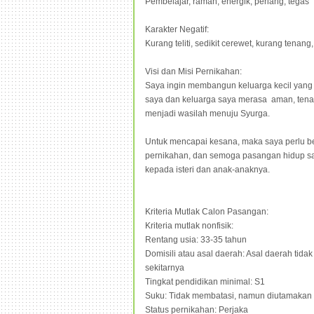
Pembelajar, ramah, energik, periang, tegas
Karakter Negatif:
Kurang teliti, sedikit cerewet, kurang tenan
Visi dan Misi Pernikahan:
Saya ingin membangun keluarga kecil yan
saya dan keluarga saya merasa aman, tena
menjadi wasilah menuju Syurga.
Untuk mencapai kesana, maka saya perlu bel
pernikahan, dan semoga pasangan hidup s
kepada isteri dan anak-anaknya.
Kriteria Mutlak Calon Pasangan:
Kriteria mutlak nonfisik:
Rentang usia: 33-35 tahun
Domisili atau asal daerah: Asal daerah tid
sekitarnya
Tingkat pendidikan minimal: S1
Suku: Tidak membatasi, namun diutamakan 
Status pernikahan: Perjaka