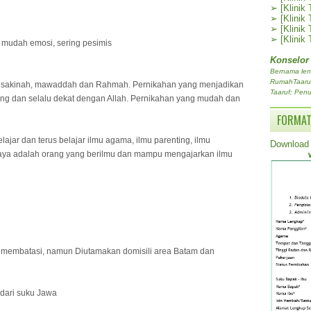
➢
[Klinik
➢
[Klinik
➢
[Klinik
➢
[Klinik
g, mudah emosi, sering pesimis
Konselor
Bernama len
RumahTaaruf.
g sakinah, mawaddah dan Rahmah. Pernikahan yang menjadikan
Taaruf; Penu
ng dan selalu dekat dengan Allah. Pernikahan yang mudah dan
FORMAT
ajar dan terus belajar ilmu agama, ilmu parenting, ilmu
Download 
aya adalah orang yang berilmu dan mampu mengajarkan ilmu
ak membatasi, namun Diutamakan domisili area Batam dan
dari suku Jawa