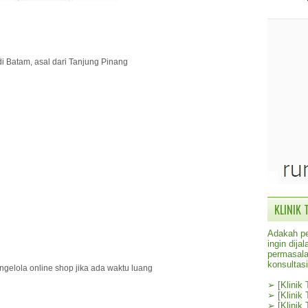
di Batam, asal dari Tanjung Pinang
KLINIK 
Adakah pe
ingin dij
permasala
konsultas
gelola online shop jika ada waktu luang
➢
[Klinik
➢
[Klinik
➢
[Klinik