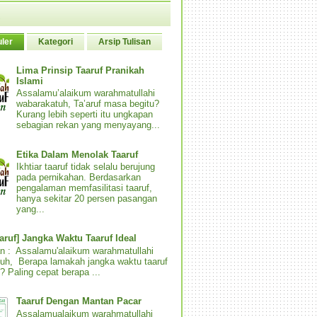
ler
Kategori
Arsip Tulisan
Lima Prinsip Taaruf Pranikah
Islami
Assalamu’alaikum warahmatullahi
wabarakatuh, Ta’aruf masa begitu?
Kurang lebih seperti itu ungkapan
sebagian rekan yang menyayang...
Etika Dalam Menolak Taaruf
Ikhtiar taaruf tidak selalu berujung
pada pernikahan. Berdasarkan
pengalaman memfasilitasi taaruf,
hanya sekitar 20 persen pasangan
yang...
aaruf] Jangka Waktu Taaruf Ideal
n : Assalamu'alaikum warahmatullahi
uh, Berapa lamakah jangka waktu taaruf
? Paling cepat berapa ...
Taaruf Dengan Mantan Pacar
Assalamualaikum warahmatullahi