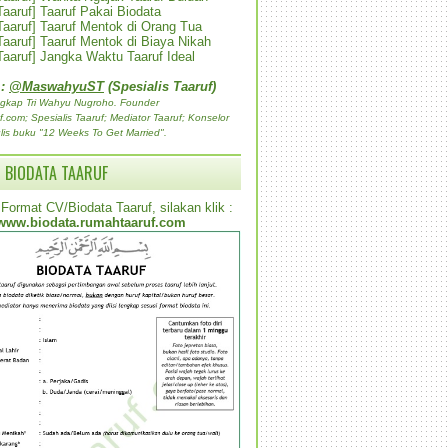
 Taaruf] Taaruf Pakai Biodata
 Taaruf] Taaruf Mentok di Orang Tua
 Taaruf] Taaruf Mentok di Biaya Nikah
 Taaruf] Jangka Waktu Taaruf Ideal
 :
@MaswahyuST
(Spesialis Taaruf)
gkap Tri Wahyu Nugroho. Founder
com; Spesialis Taaruf; Mediator Taaruf; Konselor
lis buku "12 Weeks To Get Married".
 BIODATA TAARUF
Format CV/Biodata Taaruf, silakan klik :
www.biodata.rumahtaaruf.com