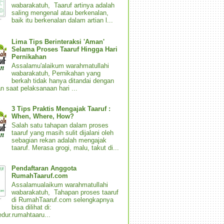
wabarakatuh, Taaruf artinya adalah
saling mengenal atau berkenalan,
baik itu berkenalan dalam artian l...
Lima Tips Berinteraksi 'Aman'
Selama Proses Taaruf Hingga Hari
Pernikahan
Assalamu'alaikum warahmatullahi
wabarakatuh, Pernikahan yang
berkah tidak hanya ditandai dengan
n saat pelaksanaan hari ...
3 Tips Praktis Mengajak Taaruf :
When, Where, How?
Salah satu tahapan dalam proses
taaruf yang masih sulit dijalani oleh
sebagian rekan adalah mengajak
taaruf. Merasa grogi, malu, takut di...
Pendaftaran Anggota
RumahTaaruf.com
Assalamualaikum warahmatullahi
wabarakatuh, Tahapan proses taaruf
di RumahTaaruf.com selengkapnya
bisa dilihat di:
dur.rumahtaaru...