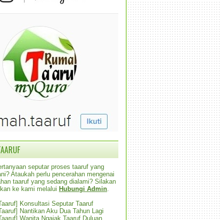
TAARUF
rtanyaan seputar proses taaruf yang
alani? Ataukah perlu pencerahan mengenai
han taaruf yang sedang dialami? Silakan
ikan ke kami melalui
Hubungi Admin
.
 Taaruf] Konsultasi Seputar Taaruf
 Taaruf] Nantikan Aku Dua Tahun Lagi
 Taaruf] Wanita Ngajak Taaruf Duluan