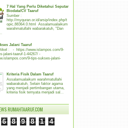
7 Hal Yang Perlu Diketahui Seputar
Biodata/CV Taaruf
Sumber :
http://myquran.or.id/arsip/index.php/t
opic,88364.0.html Assalamualaikum
warahmatullahi wabarakatuh, "Dan
..
kses Jalani Taaruf
tikel : - https://www.islampos.com/9-
s-jalani-taaruf-1-44267/ -
ww.islampos.com/9-tips-sukses-jalani-
Kriteria Fisik Dalam Taaruf
Assalamualaikum warahmatullahi
wabarakatuh, Selain faktor agama
yang menjadi pertimbangan utama,
kriteria fisik ternyata menjadi sal...
IEWS RUMAHTAARUF.COM
6
8
9
8
1
4