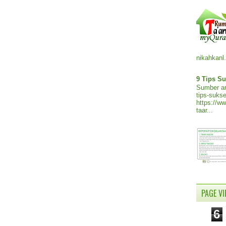
nikahkanl.
9 Tips Su
Sumber ar
tips-sukse
https://w
taar...
PAGE V
6