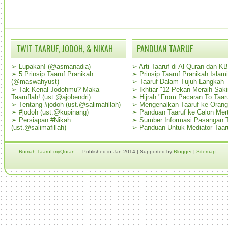
TWIT TAARUF, JODOH, & NIKAH
PANDUAN TAARUF
➢
Lupakan! (@asmanadia)
➢
Arti Taaruf di Al Quran dan K
➢
5 Prinsip Taaruf Pranikah
➢
Prinsip Taaruf Pranikah Islami
(@maswahyust)
➢
Taaruf Dalam Tujuh Langkah
➢
Tak Kenal Jodohmu? Maka
➢
Ikhtiar "12 Pekan Meraih Sak
Taaruflah! (ust.@ajobendri)
➢
Hijrah "From Pacaran To Taar
➢
Tentang #jodoh (ust.@salimafillah)
➢
Mengenalkan Taaruf ke Oran
➢
#jodoh (ust.@kupinang)
➢
Panduan Taaruf ke Calon Mer
➢
Persiapan #Nikah
➢
Sumber Informasi Pasangan T
(ust.@salimafillah)
➢
Panduan Untuk Mediator Taar
.:: Rumah Taaruf myQuran ::.
Published in Jan-2014 | Supported by
Blogger
|
Sitemap