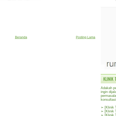
Beranda
Posting Lama
KLINIK 
Adakah pe
ingin dij
permasala
konsultas
➢
[Klinik
➢
[Klinik
➢
[Klinik