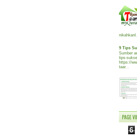
nikahkanl.
9 Tips Su
Sumber ar
tips-sukse
https://w
taar...
PAGE V
6