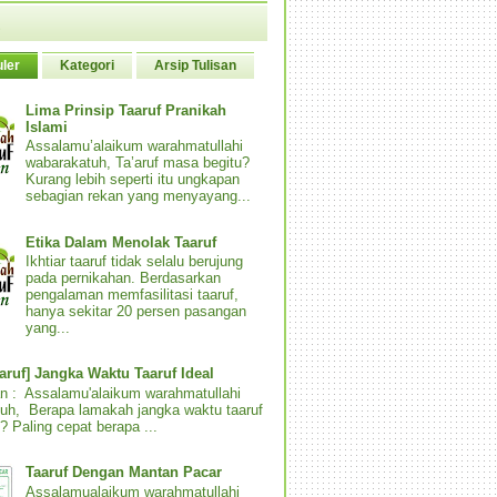
ler
Kategori
Arsip Tulisan
Lima Prinsip Taaruf Pranikah
Islami
Assalamu’alaikum warahmatullahi
wabarakatuh, Ta’aruf masa begitu?
Kurang lebih seperti itu ungkapan
sebagian rekan yang menyayang...
Etika Dalam Menolak Taaruf
Ikhtiar taaruf tidak selalu berujung
pada pernikahan. Berdasarkan
pengalaman memfasilitasi taaruf,
hanya sekitar 20 persen pasangan
yang...
aaruf] Jangka Waktu Taaruf Ideal
n : Assalamu'alaikum warahmatullahi
uh, Berapa lamakah jangka waktu taaruf
? Paling cepat berapa ...
Taaruf Dengan Mantan Pacar
Assalamualaikum warahmatullahi