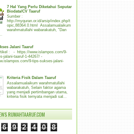
7 Hal Yang Perlu Diketahui Seputar
Biodata/CV Taaruf
Sumber :
http://myquran.or.id/arsip/index.php/t
opic,88364.0.html Assalamualaikum
warahmatullahi wabarakatuh, "Dan
..
kses Jalani Taaruf
tikel : - https://www.islampos.com/9-
s-jalani-taaruf-1-44267/ -
ww.islampos.com/9-tips-sukses-jalani-
Kriteria Fisik Dalam Taaruf
Assalamualaikum warahmatullahi
wabarakatuh, Selain faktor agama
yang menjadi pertimbangan utama,
kriteria fisik ternyata menjadi sal...
IEWS RUMAHTAARUF.COM
6
9
2
4
0
8