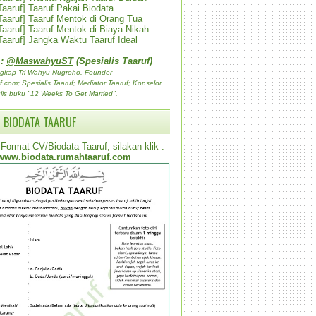
 Taaruf] Taaruf Pakai Biodata
 Taaruf] Taaruf Mentok di Orang Tua
 Taaruf] Taaruf Mentok di Biaya Nikah
 Taaruf] Jangka Waktu Taaruf Ideal
 :
@MaswahyuST
(Spesialis Taaruf)
gkap Tri Wahyu Nugroho. Founder
com; Spesialis Taaruf; Mediator Taaruf; Konselor
lis buku "12 Weeks To Get Married".
 BIODATA TAARUF
Format CV/Biodata Taaruf, silakan klik :
www.biodata.rumahtaaruf.com