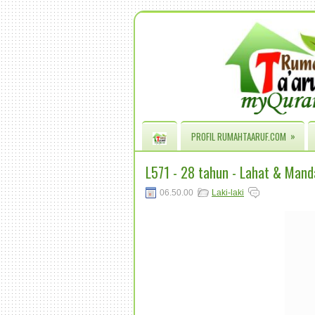
»
PROFIL RUMAHTAARUF.COM
L571 - 28 tahun - Lahat & Manda
06.50.00
Laki-laki