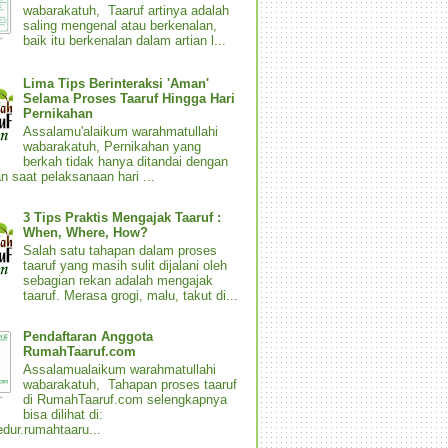
wabarakatuh, Taaruf artinya adalah
saling mengenal atau berkenalan,
baik itu berkenalan dalam artian l...
Lima Tips Berinteraksi 'Aman'
Selama Proses Taaruf Hingga Hari
Pernikahan
Assalamu'alaikum warahmatullahi
wabarakatuh, Pernikahan yang
berkah tidak hanya ditandai dengan
n saat pelaksanaan hari ...
3 Tips Praktis Mengajak Taaruf :
When, Where, How?
Salah satu tahapan dalam proses
taaruf yang masih sulit dijalani oleh
sebagian rekan adalah mengajak
taaruf. Merasa grogi, malu, takut di...
Pendaftaran Anggota
RumahTaaruf.com
Assalamualaikum warahmatullahi
wabarakatuh, Tahapan proses taaruf
di RumahTaaruf.com selengkapnya
bisa dilihat di:
dur.rumahtaaru...