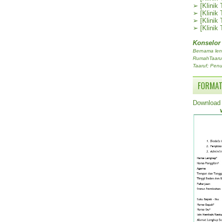
➢
[Klinik
➢
[Klinik
➢
[Klinik
➢
[Klinik
Konselor
Bernama len
RumahTaaruf.
Taaruf; Penu
FORMAT
Download 