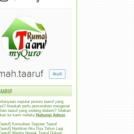
TAARUF
rtanyaan seputar proses taaruf yang
alani? Ataukah perlu pencerahan mengenai
han taaruf yang sedang dialami? Silakan
ikan ke kami melalui
Hubungi Admin
.
 Taaruf] Konsultasi Seputar Taaruf
 Taaruf] Nantikan Aku Dua Tahun Lagi
 Taaruf] Wanita Ngajak Taaruf Duluan