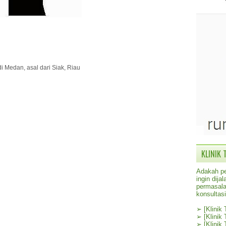
di Medan, asal dari Siak, Riau
KLINIK 
Adakah pe
ingin dij
permasala
konsultas
➢
[Klinik
➢
[Klinik
➢
[Klinik