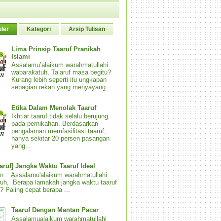
ler
Kategori
Arsip Tulisan
Lima Prinsip Taaruf Pranikah
Islami
Assalamu’alaikum warahmatullahi
wabarakatuh, Ta’aruf masa begitu?
Kurang lebih seperti itu ungkapan
sebagian rekan yang menyayang...
Etika Dalam Menolak Taaruf
Ikhtiar taaruf tidak selalu berujung
pada pernikahan. Berdasarkan
pengalaman memfasilitasi taaruf,
hanya sekitar 20 persen pasangan
yang...
aaruf] Jangka Waktu Taaruf Ideal
n : Assalamu'alaikum warahmatullahi
uh, Berapa lamakah jangka waktu taaruf
? Paling cepat berapa ...
Taaruf Dengan Mantan Pacar
Assalamualaikum warahmatullahi