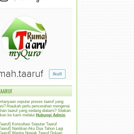
TAARUF
rtanyaan seputar proses taaruf yang
alani? Ataukah perlu pencerahan mengenai
han taaruf yang sedang dialami? Silakan
ikan ke kami melalui
Hubungi Admin
.
 Taaruf] Konsultasi Seputar Taaruf
 Taaruf] Nantikan Aku Dua Tahun Lagi
 Taaruf] Wanita Ngajak Taaruf Duluan