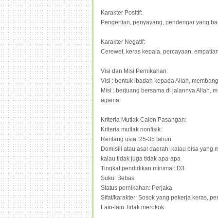
Karakter Positif:
Pengertian, penyayang, pendengar yang baik
Karakter Negatif:
Cerewet, keras kepala, percayaan, empatian
Visi dan Misi Pernikahan:
Visi : bentuk ibadah kepada Allah, membang
Misi : berjuang bersama di jalannya Allah,
agama
Kriteria Mutlak Calon Pasangan:
Kriteria mutlak nonfisik:
Rentang usia: 25-35 tahun
Domisili atau asal daerah: kalau bisa yang m
kalau tidak juga tidak apa-apa
Tingkat pendidikan minimal: D3
Suku: Bebas
Status pernikahan: Perjaka
Sifat/karakter: Sosok yang pekerja keras,
Lain-lain: tidak merokok