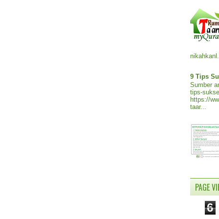
nikahkanl.
9 Tips Su
Sumber ar
tips-sukse
https://w
taar...
PAGE V
6