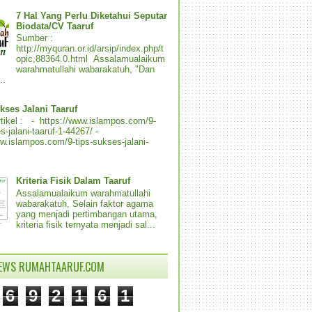
7 Hal Yang Perlu Diketahui Seputar
Biodata/CV Taaruf
Sumber :
http://myquran.or.id/arsip/index.php/t
opic,88364.0.html Assalamualaikum
warahmatullahi wabarakatuh, "Dan
..
kses Jalani Taaruf
tikel : - https://www.islampos.com/9-
s-jalani-taaruf-1-44267/ -
ww.islampos.com/9-tips-sukses-jalani-
Kriteria Fisik Dalam Taaruf
Assalamualaikum warahmatullahi
wabarakatuh, Selain faktor agama
yang menjadi pertimbangan utama,
kriteria fisik ternyata menjadi sal...
IEWS RUMAHTAARUF.COM
6
9
2
1
6
1