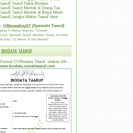
 Taaruf] Taaruf Pakai Biodata
 Taaruf] Taaruf Mentok di Orang Tua
 Taaruf] Taaruf Mentok di Biaya Nikah
 Taaruf] Jangka Waktu Taaruf Ideal
 :
@MaswahyuST
(Spesialis Taaruf)
gkap Tri Wahyu Nugroho. Founder
com; Spesialis Taaruf; Mediator Taaruf; Konselor
lis buku "12 Weeks To Get Married".
 BIODATA TAARUF
Format CV/Biodata Taaruf, silakan klik :
www.biodata.rumahtaaruf.com