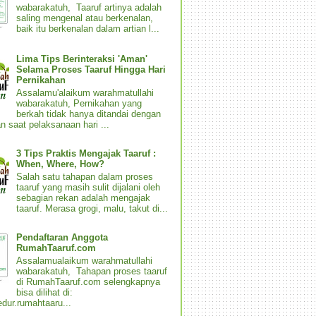
wabarakatuh, Taaruf artinya adalah
saling mengenal atau berkenalan,
baik itu berkenalan dalam artian l...
Lima Tips Berinteraksi 'Aman'
Selama Proses Taaruf Hingga Hari
Pernikahan
Assalamu'alaikum warahmatullahi
wabarakatuh, Pernikahan yang
berkah tidak hanya ditandai dengan
n saat pelaksanaan hari ...
3 Tips Praktis Mengajak Taaruf :
When, Where, How?
Salah satu tahapan dalam proses
taaruf yang masih sulit dijalani oleh
sebagian rekan adalah mengajak
taaruf. Merasa grogi, malu, takut di...
Pendaftaran Anggota
RumahTaaruf.com
Assalamualaikum warahmatullahi
wabarakatuh, Tahapan proses taaruf
di RumahTaaruf.com selengkapnya
bisa dilihat di:
dur.rumahtaaru...