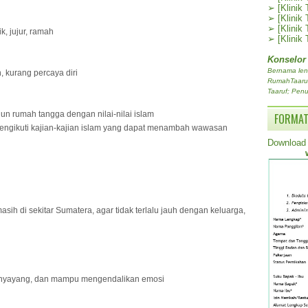
➢
[Klinik
➢
[Klinik
➢
[Klinik
, jujur, ramah
➢
[Klinik
Konselor
Bernama len
, kurang percaya diri
RumahTaaruf.
Taaruf; Penu
un rumah tangga dengan nilai-nilai islam
FORMAT
 mengikuti kajian-kajian islam yang dapat menambah wawasan
Download 
asih di sekitar Sumatera, agar tidak terlalu jauh dengan keluarga,
 penyayang, dan mampu mengendalikan emosi