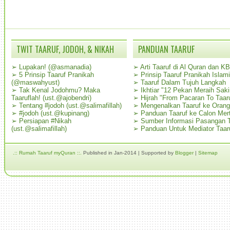
TWIT TAARUF, JODOH, & NIKAH
PANDUAN TAARUF
➢
Lupakan! (@asmanadia)
➢
Arti Taaruf di Al Quran dan K
➢
5 Prinsip Taaruf Pranikah
➢
Prinsip Taaruf Pranikah Islami
(@maswahyust)
➢
Taaruf Dalam Tujuh Langkah
➢
Tak Kenal Jodohmu? Maka
➢
Ikhtiar "12 Pekan Meraih Sak
Taaruflah! (ust.@ajobendri)
➢
Hijrah "From Pacaran To Taar
➢
Tentang #jodoh (ust.@salimafillah)
➢
Mengenalkan Taaruf ke Oran
➢
#jodoh (ust.@kupinang)
➢
Panduan Taaruf ke Calon Mer
➢
Persiapan #Nikah
➢
Sumber Informasi Pasangan T
(ust.@salimafillah)
➢
Panduan Untuk Mediator Taar
.:: Rumah Taaruf myQuran ::.
Published in Jan-2014 | Supported by
Blogger
|
Sitemap