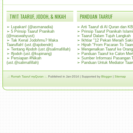
TWIT TAARUF, JODOH, & NIKAH
PANDUAN TAARUF
➢
Lupakan! (@asmanadia)
➢
Arti Taaruf di Al Quran dan K
➢
5 Prinsip Taaruf Pranikah
➢
Prinsip Taaruf Pranikah Islami
(@maswahyust)
➢
Taaruf Dalam Tujuh Langkah
➢
Tak Kenal Jodohmu? Maka
➢
Ikhtiar "12 Pekan Meraih Sak
Taaruflah! (ust.@ajobendri)
➢
Hijrah "From Pacaran To Taar
➢
Tentang #jodoh (ust.@salimafillah)
➢
Mengenalkan Taaruf ke Oran
➢
#jodoh (ust.@kupinang)
➢
Panduan Taaruf ke Calon Mer
➢
Persiapan #Nikah
➢
Sumber Informasi Pasangan T
(ust.@salimafillah)
➢
Panduan Untuk Mediator Taar
.:: Rumah Taaruf myQuran ::.
Published in Jan-2014 | Supported by
Blogger
|
Sitemap