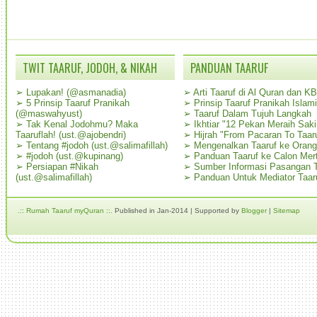
TWIT TAARUF, JODOH, & NIKAH
PANDUAN TAARUF
➢
Lupakan! (@asmanadia)
➢
Arti Taaruf di Al Quran dan K
➢
5 Prinsip Taaruf Pranikah
➢
Prinsip Taaruf Pranikah Islami
(@maswahyust)
➢
Taaruf Dalam Tujuh Langkah
➢
Tak Kenal Jodohmu? Maka
➢
Ikhtiar "12 Pekan Meraih Sak
Taaruflah! (ust.@ajobendri)
➢
Hijrah "From Pacaran To Taar
➢
Tentang #jodoh (ust.@salimafillah)
➢
Mengenalkan Taaruf ke Oran
➢
#jodoh (ust.@kupinang)
➢
Panduan Taaruf ke Calon Mer
➢
Persiapan #Nikah
➢
Sumber Informasi Pasangan T
(ust.@salimafillah)
➢
Panduan Untuk Mediator Taar
.:: Rumah Taaruf myQuran ::.
Published in Jan-2014 | Supported by
Blogger
|
Sitemap