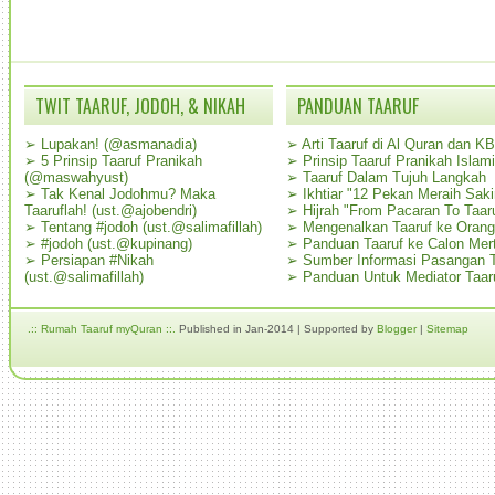
TWIT TAARUF, JODOH, & NIKAH
PANDUAN TAARUF
➢
Lupakan! (@asmanadia)
➢
Arti Taaruf di Al Quran dan K
➢
5 Prinsip Taaruf Pranikah
➢
Prinsip Taaruf Pranikah Islami
(@maswahyust)
➢
Taaruf Dalam Tujuh Langkah
➢
Tak Kenal Jodohmu? Maka
➢
Ikhtiar "12 Pekan Meraih Sak
Taaruflah! (ust.@ajobendri)
➢
Hijrah "From Pacaran To Taar
➢
Tentang #jodoh (ust.@salimafillah)
➢
Mengenalkan Taaruf ke Oran
➢
#jodoh (ust.@kupinang)
➢
Panduan Taaruf ke Calon Mer
➢
Persiapan #Nikah
➢
Sumber Informasi Pasangan T
(ust.@salimafillah)
➢
Panduan Untuk Mediator Taar
.:: Rumah Taaruf myQuran ::.
Published in Jan-2014 | Supported by
Blogger
|
Sitemap